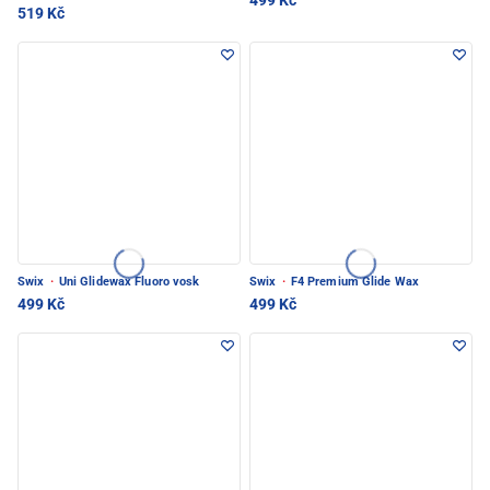
499 Kč
519 Kč
Swix
·
Uni Glidewax Fluoro vosk
Swix
·
F4 Premium Glide Wax
499 Kč
499 Kč