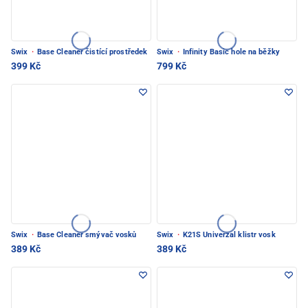
Swix
·
Base Cleaner čistící prostředek
Swix
·
Infinity Basic hole na běžky
399 Kč
799 Kč
Swix
·
Base Cleaner smývač vosků
Swix
·
K21S Univerzal klistr vosk
389 Kč
389 Kč