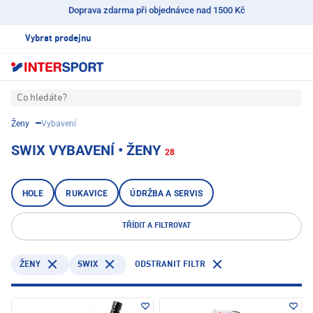
Doprava zdarma při objednávce nad 1500 Kč
Vybrat prodejnu
Co hledáte?
Ženy
Vybavení
SWIX VYBAVENÍ • ŽENY
28
HOLE
RUKAVICE
ÚDRŽBA A SERVIS
TŘÍDIT A FILTROVAT
SWIX
ODSTRANIT FILTR
ŽENY