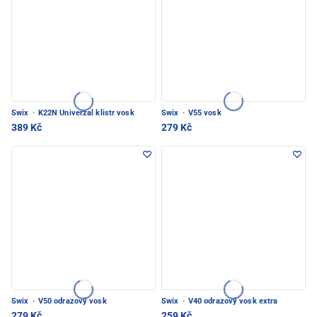
Swix
·
K22N Univerzal klistr vosk
Swix
·
V55 vosk
389 Kč
279 Kč
Swix
·
V50 odrazový vosk
Swix
·
V40 odrazový vosk extra
279 Kč
259 Kč