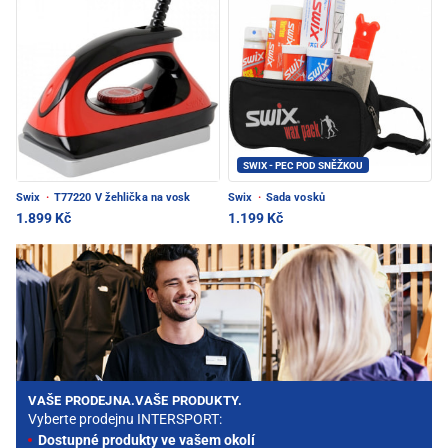
SWIX - PEC POD SNĚŽKOU
Swix
·
T77220 V žehlička na vosk
Swix
·
Sada vosků
1.899 Kč
1.199 Kč
VAŠE PRODEJNA.VAŠE PRODUKTY.
Vyberte prodejnu INTERSPORT:
Dostupné produkty ve vašem okolí