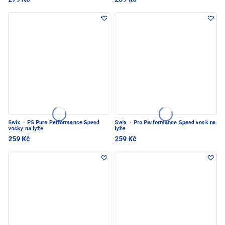
Swix
·
PS Pure Performance Speed
Swix
·
Pro Performance Speed vosk na
vosky na lyže
lyže
259 Kč
259 Kč