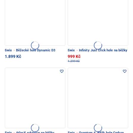
Swix
·
Běžecké hole Dynamic D3
Swix
·
Infinity Just Click hole na běžky
1.899 Kč
999 Kč
1.299 Kč
Swix
·
AtlasX rukavice na běžky
Swix
·
Quantum 6, Běžk.hole Carbon