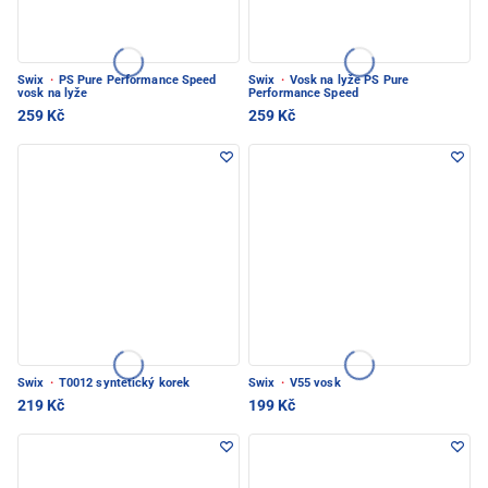
Swix
·
PS Pure Performance Speed
Swix
·
Vosk na lyže PS Pure
vosk na lyže
Performance Speed
259 Kč
259 Kč
Swix
·
T0012 syntetický korek
Swix
·
V55 vosk
219 Kč
199 Kč