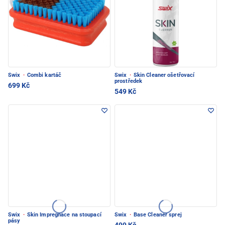
Swix
·
Combi kartáč
Swix
·
Skin Cleaner ošetřovací
prostředek
699 Kč
549 Kč
Swix
·
Skin Impregnace na stoupací
Swix
·
Base Cleaner sprej
pásy