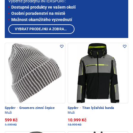
Vyberte prodejnu INTERSPORT:
Dostupné produkty ve vašem okolí
Osobní poradenství na místě
Možnost okamžitého vyzvednutí
VYBRAT PRODEJNU A ZOBRAZIT PRODUKTY
Spyder
·
Groomers zimní čepice
Spyder
·
Titan lyžařská bunda
Muži
Muži
599 Kč
10.999 Kč
1.199 Kč
13.999 Kč