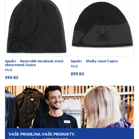
Spyder
·
Reversible Innsbruck zimní
Spyder
·
Shelby zimní čepice
oboustranná čepice
Muži
Muži
899 Kč
999 Kč
VAŠE PRODEJNA.VAŠE PRODUKTY.