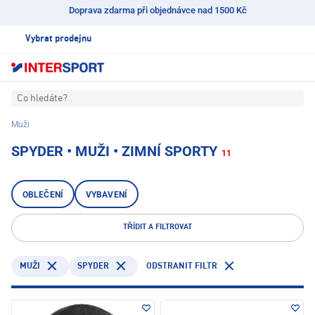
Doprava zdarma při objednávce nad 1500 Kč
Vybrat prodejnu
Co hledáte?
Muži
SPYDER • MUŽI • ZIMNÍ SPORTY
11
OBLEČENÍ
VYBAVENÍ
TŘÍDIT A FILTROVAT
SPYDER
ODSTRANIT FILTR
MUŽI