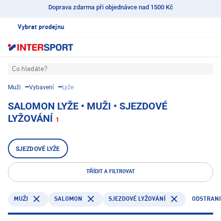
Doprava zdarma při objednávce nad 1500 Kč
Vybrat prodejnu
Co hledáte?
Muži
Vybavení
Lyže
SALOMON LYŽE • MUŽI • SJEZDOVÉ
LYŽOVÁNÍ
1
SJEZDOVÉ LYŽE
TŘÍDIT A FILTROVAT
SALOMON
ODSTRANI
MUŽI
SJEZDOVÉ LYŽOVÁNÍ