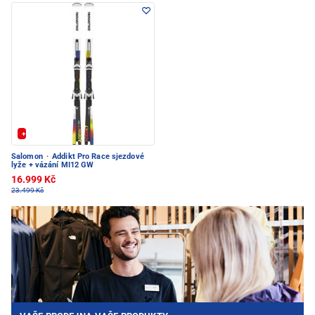
+ Extra Sleva 20%
Salomon
·
Addikt Pro Race sjezdové
lyže + vázání MI12 GW
16.999 Kč
23.499 Kč