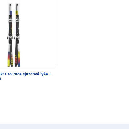
20%
kt Pro Race sjezdové lyže +
W