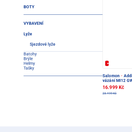
BOTY
VYBAVENÍ
Lyže
Sjezdové lyže
Batohy
Brýle
Helmy
+ Extra Sleva 
Tašky
Salomon
·
Addi
vázání MI12 G
16.999 Kč
23.499 Kč