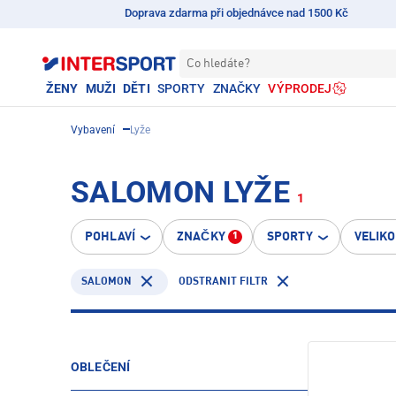
Doprava zdarma při objednávce nad 1500 Kč
Co hledáte?
ŽENY
MUŽI
DĚTI
SPORTY
ZNAČKY
VÝPRODEJ
Vybavení
Lyže
SALOMON LYŽE
1
POHLAVÍ
ZNAČKY
SPORTY
VELIK
1
SALOMON
ODSTRANIT FILTR
OBLEČENÍ