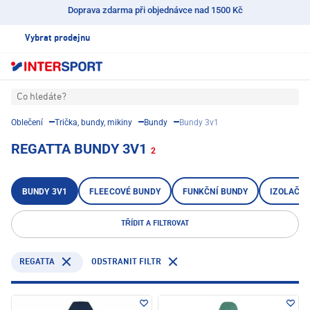
Doprava zdarma při objednávce nad 1500 Kč
Vybrat prodejnu
Co hledáte?
Oblečení
Trička, bundy, mikiny
Bundy
Bundy 3v1
REGATTA BUNDY 3V1
2
BUNDY 3V1
FLEECOVÉ BUNDY
FUNKČNÍ BUNDY
IZOLAČNÍ
TŘÍDIT A FILTROVAT
REGATTA
ODSTRANIT FILTR