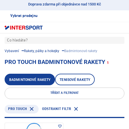
Doprava zdarma při objednávce nad 1500 Kč
Vybrat prodejnu
Co hledáte?
Vybavení
Rakety, pálky a hokejky
Badmintonové rakety
PRO TOUCH BADMINTONOVÉ RAKETY
1
BADMINTONOVÉ RAKETY
TENISOVÉ RAKETY
TŘÍDIT A FILTROVAT
PRO TOUCH
ODSTRANIT FILTR