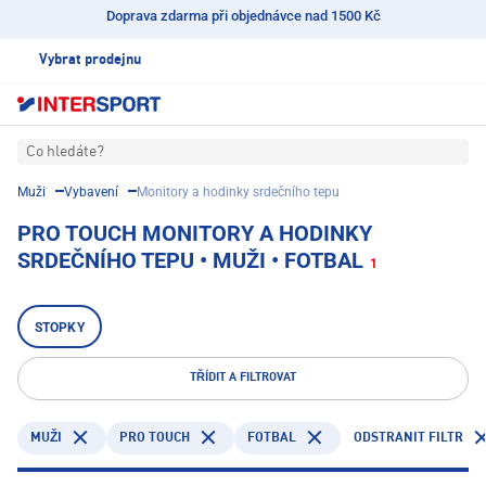
Doprava zdarma při objednávce nad 1500 Kč
Vybrat prodejnu
Co hledáte?
Muži
Vybavení
Monitory a hodinky srdečního tepu
PRO TOUCH MONITORY A HODINKY
SRDEČNÍHO TEPU • MUŽI • FOTBAL
1
STOPKY
TŘÍDIT A FILTROVAT
PRO TOUCH
FOTBAL
ODSTRANIT FILTR
MUŽI