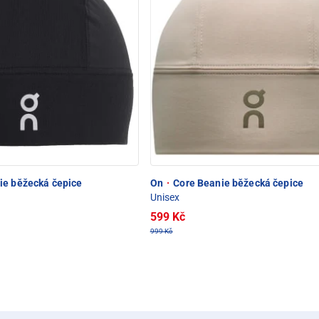
ie běžecká čepice
On
·
Core Beanie běžecká čepice
Unisex
599 Kč
999 Kč