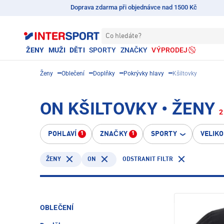
Doprava zdarma při objednávce nad 1500 Kč
Co hledáte?
ŽENY
MUŽI
DĚTI
SPORTY
ZNAČKY
VÝPRODEJ
Ženy
Oblečení
Doplňky
Pokrývky hlavy
Kšiltovky
ON KŠILTOVKY • ŽENY
2
POHLAVÍ
ZNAČKY
SPORTY
VELIK
1
1
ON
ODSTRANIT FILTR
ŽENY
OBLEČENÍ