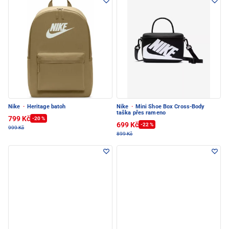
Nike
·
Heritage batoh
Nike
·
Mini Shoe Box Cross-Body
taška přes rameno
799 Kč
-20 %
699 Kč
-22 %
999 Kč
899 Kč