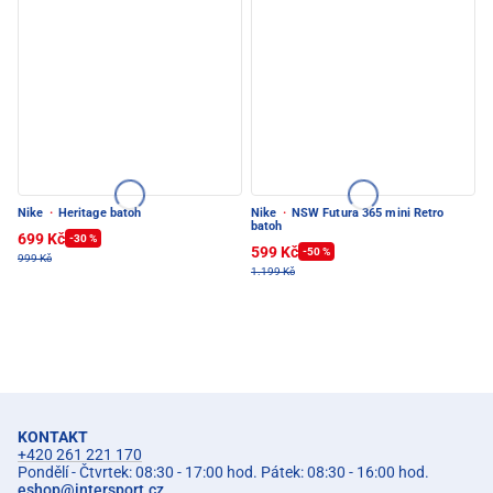
Nike
·
Heritage batoh
Nike
·
NSW Futura 365 mini Retro
batoh
699 Kč
-30 %
599 Kč
-50 %
999 Kč
1.199 Kč
KONTAKT
+420 261 221 170
Pondělí - Čtvrtek: 08:30 - 17:00 hod. Pátek: 08:30 - 16:00 hod.
eshop
@
intersport.cz