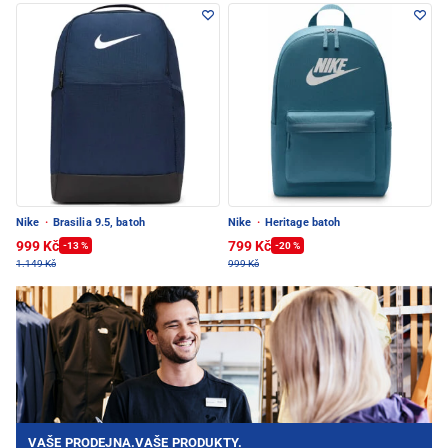
Nike
·
Brasilia 9.5, batoh
Nike
·
Heritage batoh
999 Kč
799 Kč
-13 %
-20 %
1.149 Kč
999 Kč
VAŠE PRODEJNA.VAŠE PRODUKTY.