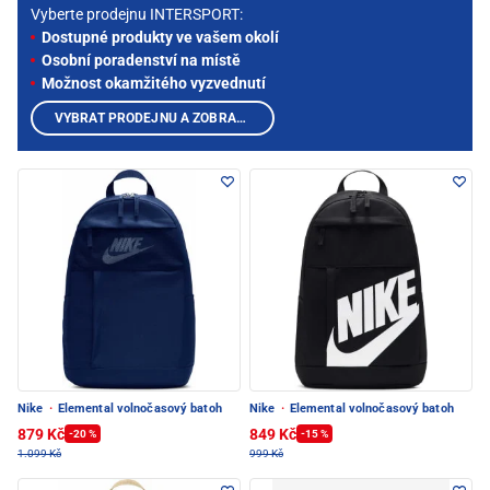
Vyberte prodejnu INTERSPORT:
Dostupné produkty ve vašem okolí
Osobní poradenství na místě
Možnost okamžitého vyzvednutí
VYBRAT PRODEJNU A ZOBRAZIT PRODUKTY
Nike
·
Elemental volnočasový batoh
Nike
·
Elemental volnočasový batoh
879 Kč
849 Kč
-20 %
-15 %
1.099 Kč
999 Kč