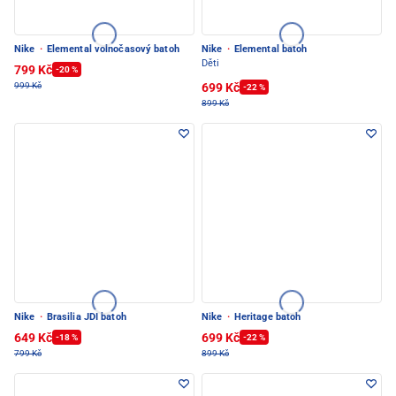
Nike
·
Elemental volnočasový batoh
Nike
·
Elemental batoh
Děti
799 Kč
-20 %
699 Kč
999 Kč
-22 %
899 Kč
Nike
·
Brasilia JDI batoh
Nike
·
Heritage batoh
649 Kč
699 Kč
-18 %
-22 %
799 Kč
899 Kč