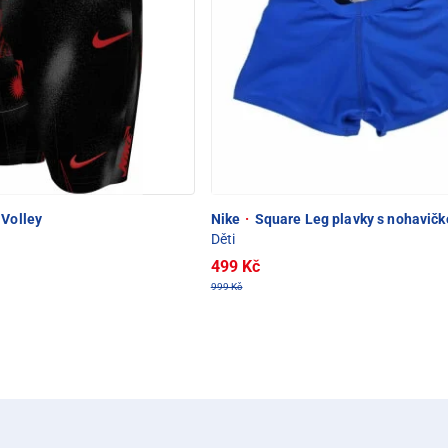
 Volley
Nike
·
Square Leg plavky s nohavičk
Děti
499 Kč
999 Kč