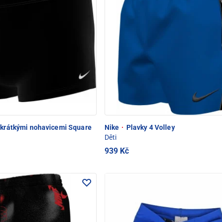
 krátkými nohavicemi Square
Nike
·
Plavky 4 Volley
Děti
939 Kč