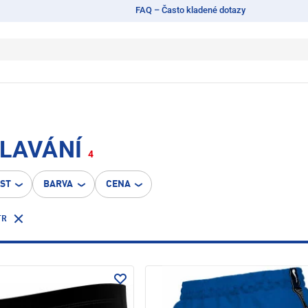
FAQ – Často kladené dotazy
PLAVÁNÍ
4
OST
BARVA
CENA
TR