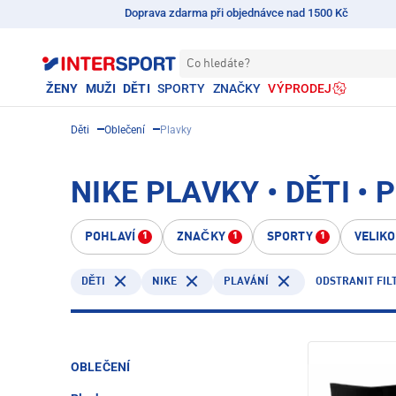
Doprava zdarma při objednávce nad 1500 Kč
Co hledáte?
ŽENY
MUŽI
DĚTI
SPORTY
ZNAČKY
VÝPRODEJ
Děti
Oblečení
Plavky
NIKE PLAVKY • DĚTI • 
POHLAVÍ
ZNAČKY
SPORTY
VELIK
1
1
1
NIKE
PLAVÁNÍ
ODSTRANIT FIL
DĚTI
OBLEČENÍ