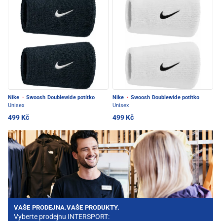
Nike
·
Swoosh Doublewide potítko
Nike
·
Swoosh Doublewide potítko
Unisex
Unisex
499 Kč
499 Kč
VAŠE PRODEJNA.VAŠE PRODUKTY.
Vyberte prodejnu INTERSPORT: