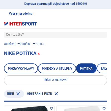
Doprava zdarma při objednávce nad 1500 Kč
Vybrat prodejnu
Co hledáte?
Oblečení
Doplňky
Potítka
NIKE POTÍTKA
5
POKRÝVKY HLAVY
PONOŽKY A ŠTULPNY
POTÍTKA
ŠÁLY
TŘÍDIT A FILTROVAT
NIKE
ODSTRANIT FILTR