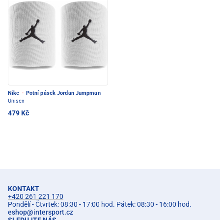
Nike
·
Potní pásek Jordan Jumpman
Unisex
479 Kč
KONTAKT
+420 261 221 170
Pondělí - Čtvrtek: 08:30 - 17:00 hod. Pátek: 08:30 - 16:00 hod.
eshop
@
intersport.cz