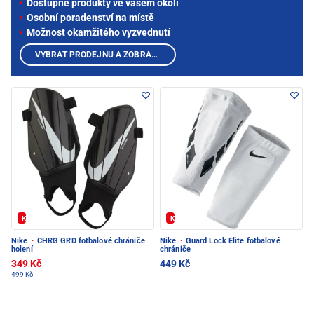
Dostupné produkty ve vašem okolí
Osobní poradenství na místě
Možnost okamžitého vyzvednutí
VYBRAT PRODEJNU A ZOBRAZIT PRODUKTY
Kód: FOTBAL20
Kód: FOTBAL20
Nike
·
CHRG GRD fotbalové chrániče
Nike
·
Guard Lock Elite fotbalové
holení
chrániče
349 Kč
449 Kč
499 Kč