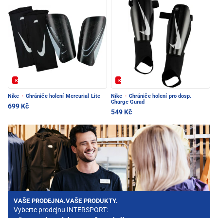
Kód: FOTBAL20
Kód: FOTBAL20
Nike
·
Chrániče holení Mercurial Lite
Nike
·
Chrániče holení pro dosp.
Charge Gurad
699 Kč
549 Kč
VAŠE PRODEJNA.VAŠE PRODUKTY.
Vyberte prodejnu INTERSPORT: