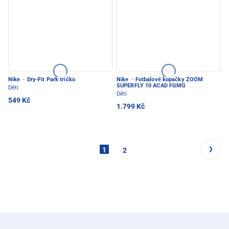
Nike
·
Dry-Fit Park tričko
Nike
·
Fotbalové kopačky ZOOM
SUPERFLY 10 ACAD FGMG
Děti
Děti
549 Kč
1.799 Kč
1
2