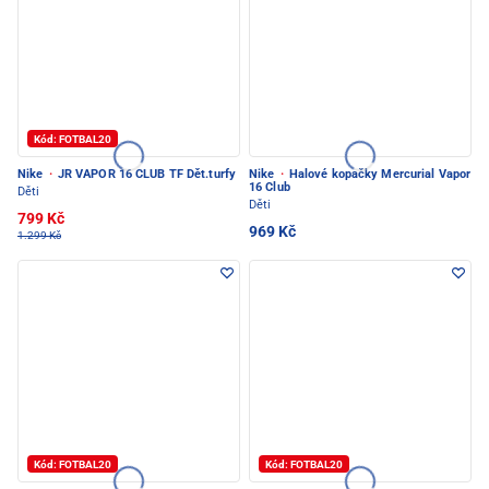
Kód: FOTBAL20
Nike
·
JR VAPOR 16 CLUB TF Dět.turfy
Nike
·
Halové kopačky Mercurial Vapor
16 Club
Děti
Děti
799 Kč
969 Kč
1.299 Kč
Kód: FOTBAL20
Kód: FOTBAL20