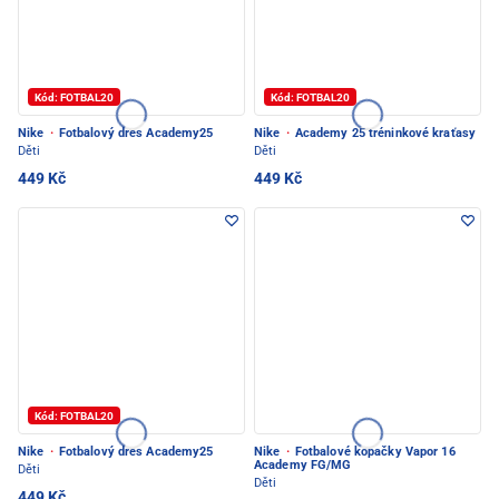
Kód: FOTBAL20
Kód: FOTBAL20
Nike
·
Fotbalový dres Academy25
Nike
·
Academy 25 tréninkové kraťasy
Děti
Děti
449 Kč
449 Kč
Kód: FOTBAL20
Nike
·
Fotbalový dres Academy25
Nike
·
Fotbalové kopačky Vapor 16
Academy FG/MG
Děti
Děti
449 Kč