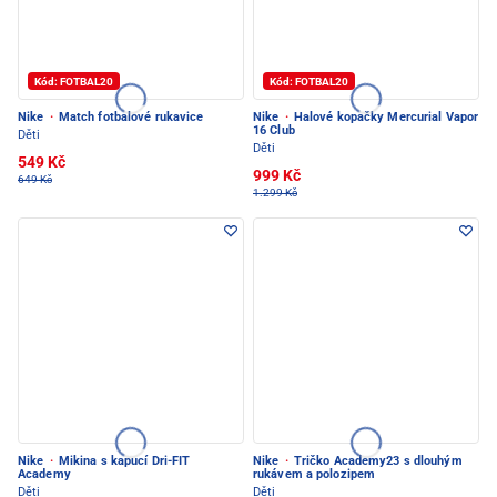
Kód: FOTBAL20
Kód: FOTBAL20
Nike
·
Match fotbalové rukavice
Nike
·
Halové kopačky Mercurial Vapor
16 Club
Děti
Děti
549 Kč
999 Kč
649 Kč
1.299 Kč
Nike
·
Mikina s kapucí Dri-FIT
Nike
·
Tričko Academy23 s dlouhým
Academy
rukávem a polozipem
Děti
Děti