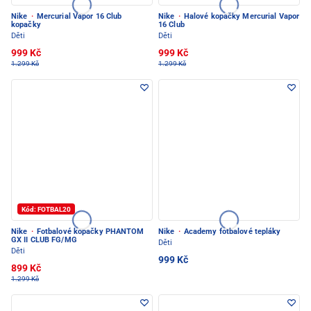
Nike
·
Mercurial Vapor 16 Club
Nike
·
Halové kopačky Mercurial Vapor
kopačky
16 Club
Děti
Děti
999 Kč
999 Kč
1.299 Kč
1.299 Kč
Kód: FOTBAL20
Nike
·
Fotbalové kopačky PHANTOM
Nike
·
Academy fotbalové tepláky
GX II CLUB FG/MG
Děti
Děti
999 Kč
899 Kč
1.299 Kč