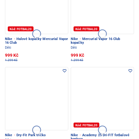
Kód: FOTBAL20
Kód: FOTBAL20
Nike
·
Halové kopačky Mercurial Vapor
Nike
·
Mercurial Vapor 16 Club
16 Club
kopačky
Děti
Děti
999 Kč
999 Kč
1.299 Kč
1.299 Kč
Kód: FOTBAL20
Nike
·
Dry-Fit Park tričko
Nike
·
Academy 25 Dri-FIT fotbalové
kraťasy