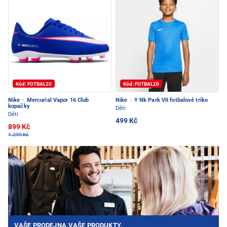
Kód: FOTBAL20
Kód: FOTBAL20
Nike
·
Mercurial Vapor 16 Club
Nike
·
Y Nk Park VII fotbalové triko
kopačky
Děti
Děti
499 Kč
899 Kč
1.299 Kč
VAŠE PRODEJNA.VAŠE PRODUKTY.