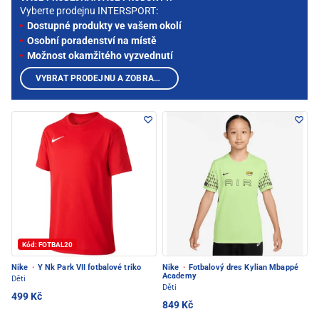
Vyberte prodejnu INTERSPORT:
Dostupné produkty ve vašem okolí
Osobní poradenství na místě
Možnost okamžitého vyzvednutí
VYBRAT PRODEJNU A ZOBRAZIT PRODUKTY
Kód: FOTBAL20
Nike
·
Y Nk Park VII fotbalové triko
Nike
·
Fotbalový dres Kylian Mbappé
Academy
Děti
Děti
499 Kč
849 Kč