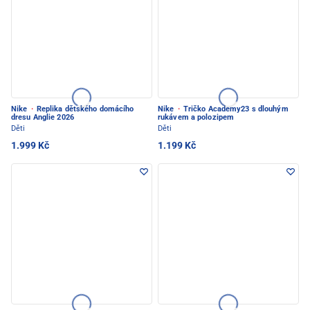
Nike
·
Replika dětského domácího
Nike
·
Tričko Academy23 s dlouhým
dresu Anglie 2026
rukávem a polozipem
Děti
Děti
1.999 Kč
1.199 Kč