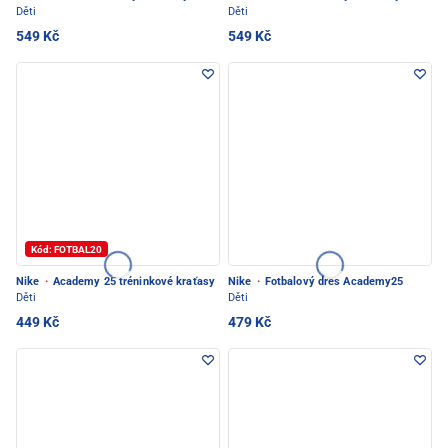
Děti
Děti
549 Kč
549 Kč
Kód: FOTBAL20
Nike
·
Academy 25 tréninkové kraťasy
Nike
·
Fotbalový dres Academy25
Děti
Děti
449 Kč
479 Kč