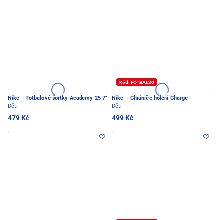
Kód: FOTBAL20
Nike
·
Fotbalové šortky Academy 25 7"
Nike
·
Chrániče holení Charge
Děti
Děti
479 Kč
499 Kč