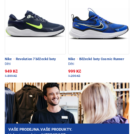
Nike
·
Revolution 7 běžecké boty
Nike
·
Běžecké boty Cosmic Runner
Děti
Děti
949 Kč
999 Kč
1.599 Kč
1.299 Kč
VAŠE PRODEJNA.VAŠE PRODUKTY.