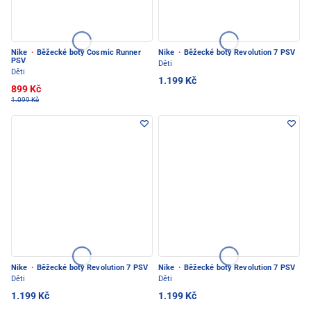
Nike
·
Běžecké boty Cosmic Runner
Nike
·
Běžecké boty Revolution 7 PSV
PSV
Děti
Děti
1.199 Kč
899 Kč
1.099 Kč
Nike
·
Běžecké boty Revolution 7 PSV
Nike
·
Běžecké boty Revolution 7 PSV
Děti
Děti
1.199 Kč
1.199 Kč