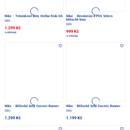
Nike
·
Tréninkové boty Stellar Ride GS
Nike
·
Revolution 6 PSV Velcro
běžecké boty
Děti
Děti
1.299 Kč
999 Kč
1.599 Kč
1.199 Kč
Nike
·
Běžecké boty Cosmic Runner
Nike
·
Běžecké boty Cosmic Runner
Děti
Děti
1.299 Kč
1.199 Kč