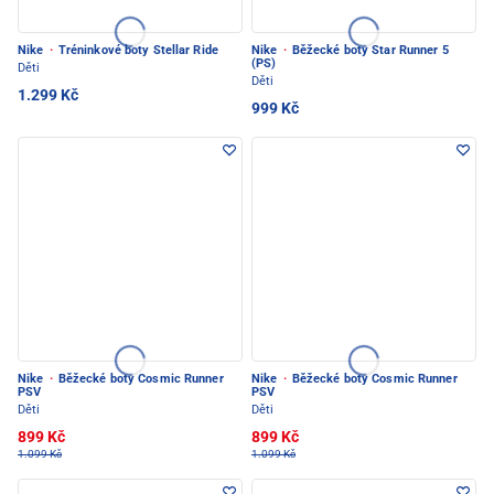
Nike
·
Tréninkové boty Stellar Ride
Nike
·
Běžecké boty Star Runner 5
(PS)
Děti
Děti
1.299 Kč
999 Kč
Nike
·
Běžecké boty Cosmic Runner
Nike
·
Běžecké boty Cosmic Runner
PSV
PSV
Děti
Děti
899 Kč
899 Kč
1.099 Kč
1.099 Kč