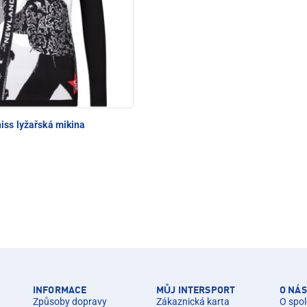
C POD SNĚŽKOU
iss lyžařská mikina
INFORMACE
MŮJ INTERSPORT
O NÁS
Způsoby dopravy
Zákaznická karta
O spol