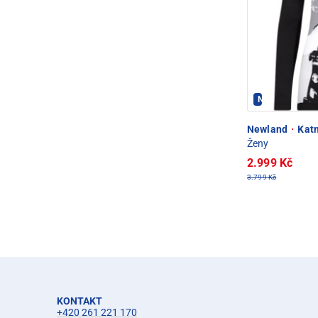
Newland - PE
Newland
·
Katn
Ženy
2.999 Kč
3.799 Kč
KONTAKT
+420 261 221 170