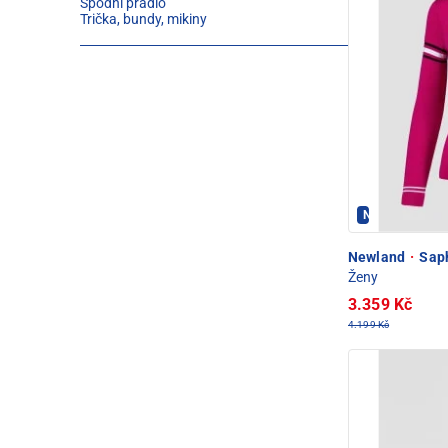
Spodní prádlo
Trička, bundy, mikiny
Newland - PE
Newland
·
Saph
Ženy
3.359 Kč
4.199 Kč