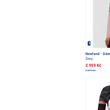
Newland - PE
Newland
·
Dám
Ženy
2.959 Kč
3.699 Kč