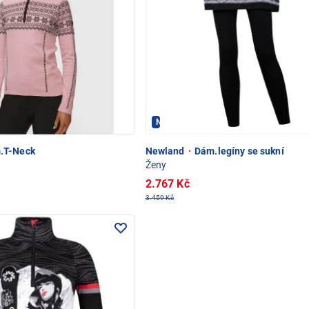
C POD SNĚŽKOU
Newland - PEC POD SNĚŽKOU
.T-Neck
Newland
·
Dám.legíny se sukní
Ženy
2.767 Kč
3.459 Kč