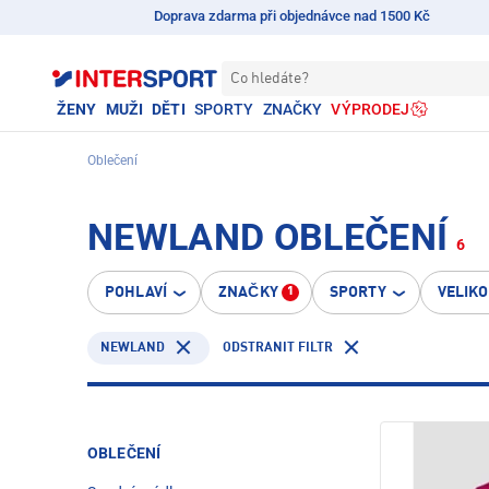
Doprava zdarma při objednávce nad 1500 Kč
Co hledáte?
ŽENY
MUŽI
DĚTI
SPORTY
ZNAČKY
VÝPRODEJ
Oblečení
NEWLAND OBLEČENÍ
6
POHLAVÍ
ZNAČKY
SPORTY
VELIK
1
NEWLAND
ODSTRANIT FILTR
OBLEČENÍ