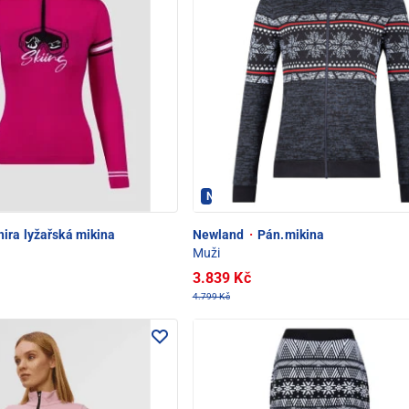
C POD SNĚŽKOU
Newland - PEC POD SNĚŽKOU
ira lyžařská mikina
Newland
·
Pán.mikina
Muži
3.839 Kč
4.799 Kč