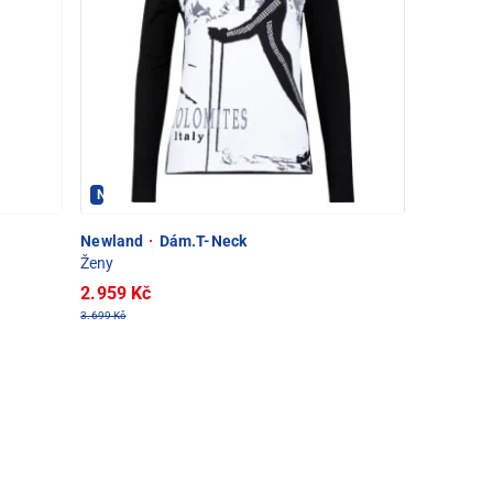
Newland - PEC POD SNĚŽKOU
Newland
·
Dám.T-Neck
Ženy
2.959 Kč
3.699 Kč