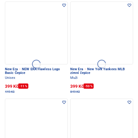
New Era
·
NEW ERA Flawless Logo
New Era
·
New York Yankees MLB
Basic Čepice
zimní čepice
Unisex
Muži
399 Kč
399 Kč
-11 %
-53 %
449 Kč
849 Kč