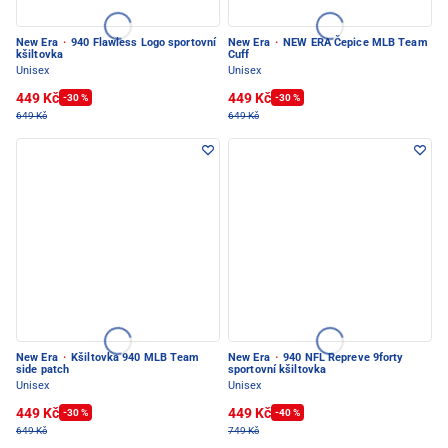
New Era
·
940 Flawless Logo sportovní
New Era
·
NEW ERA Čepice MLB Team
kšiltovka
Cuff
Unisex
Unisex
449 Kč
449 Kč
-30 %
-30 %
649 Kč
649 Kč
New Era
·
Kšiltovka 940 MLB Team
New Era
·
940 NFL Repreve 9forty
side patch
sportovní kšiltovka
Unisex
Unisex
449 Kč
449 Kč
-30 %
-40 %
649 Kč
749 Kč