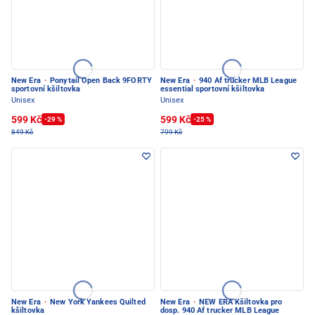
New Era
·
Ponytail Open Back 9FORTY
New Era
·
940 Af trucker MLB League
sportovní kšiltovka
essential sportovní kšiltovka
Unisex
Unisex
599 Kč
599 Kč
-29 %
-25 %
849 Kč
799 Kč
New Era
·
New York Yankees Quilted
New Era
·
NEW ERA Kšiltovka pro
kšiltovka
dosp. 940 Af trucker MLB League