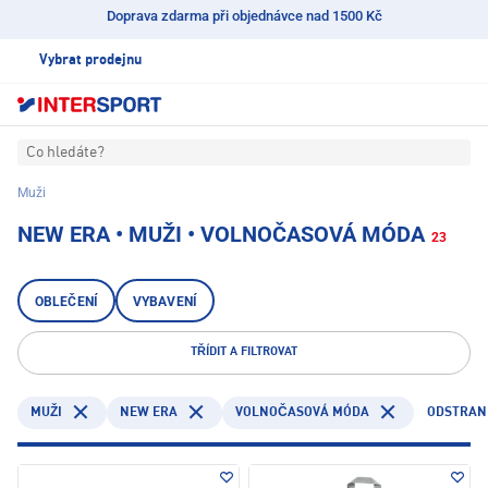
Doprava zdarma při objednávce nad 1500 Kč
Vybrat prodejnu
Co hledáte?
Muži
NEW ERA • MUŽI • VOLNOČASOVÁ MÓDA
23
OBLEČENÍ
VYBAVENÍ
TŘÍDIT A FILTROVAT
NEW ERA
ODSTRANI
MUŽI
VOLNOČASOVÁ MÓDA