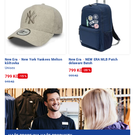
New Era
·
New York Yankees Melton
New Era
·
NEW ERA MLB Patch
kšiltovka
delaware Batoh
Unisex
799 Kč
-20 %
799 Kč
999 Kč
-15 %
949 Kč