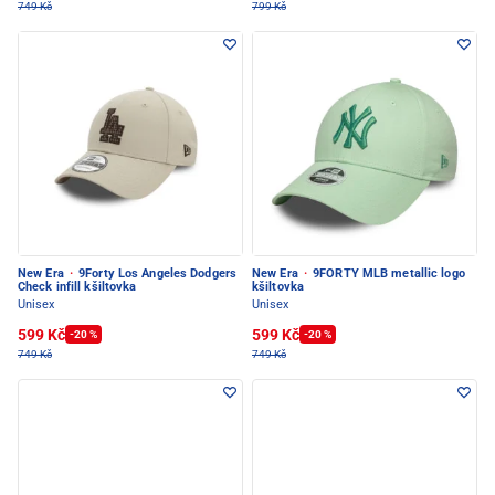
749 Kč
799 Kč
New Era
·
9Forty Los Angeles Dodgers
New Era
·
9FORTY MLB metallic logo
Check infill kšiltovka
kšiltovka
Unisex
Unisex
599 Kč
599 Kč
-20 %
-20 %
749 Kč
749 Kč