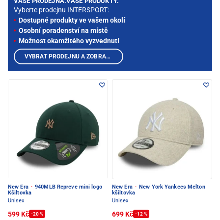
VAŠE PRODEJNA.VAŠE PRODUKTY.
Vyberte prodejnu INTERSPORT:
Dostupné produkty ve vašem okolí
Osobní poradenství na místě
Možnost okamžitého vyzvednutí
VYBRAT PRODEJNU A ZOBRAZIT PRODUKTY
New Era
·
940MLB Repreve mini logo
New Era
·
New York Yankees Melton
Kšiltovka
kšiltovka
Unisex
Unisex
599 Kč
699 Kč
-20 %
-12 %