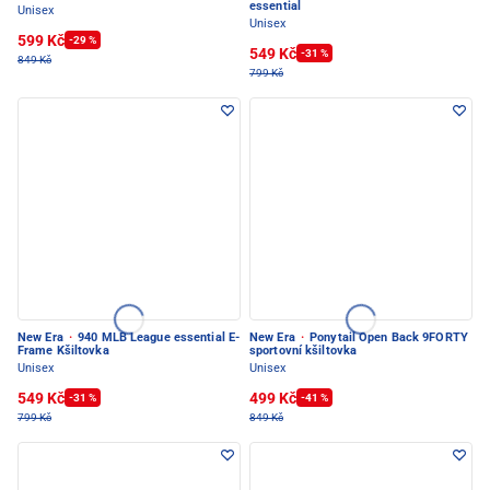
essential
Unisex
Unisex
599 Kč
-29 %
549 Kč
-31 %
849 Kč
799 Kč
New Era
·
940 MLB League essential E-
New Era
·
Ponytail Open Back 9FORTY
Frame Kšiltovka
sportovní kšiltovka
Unisex
Unisex
549 Kč
499 Kč
-31 %
-41 %
799 Kč
849 Kč