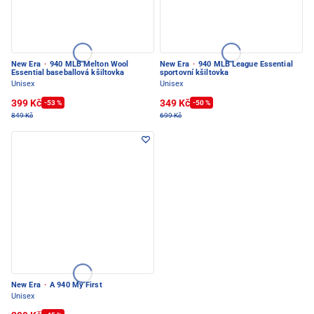
New Era
·
940 MLB Melton Wool
New Era
·
940 MLB League Essential
Essential baseballová kšiltovka
sportovní kšiltovka
Unisex
Unisex
399 Kč
349 Kč
-53 %
-50 %
849 Kč
699 Kč
New Era
·
A 940 My First
Unisex