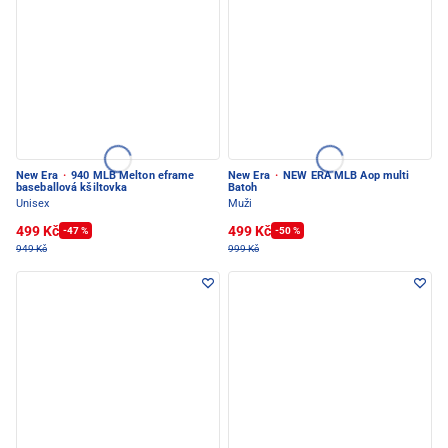
New Era
·
940 MLB Melton eframe
New Era
·
NEW ERA MLB Aop multi
baseballová kšiltovka
Batoh
Unisex
Muži
499 Kč
499 Kč
-47 %
-50 %
949 Kč
999 Kč