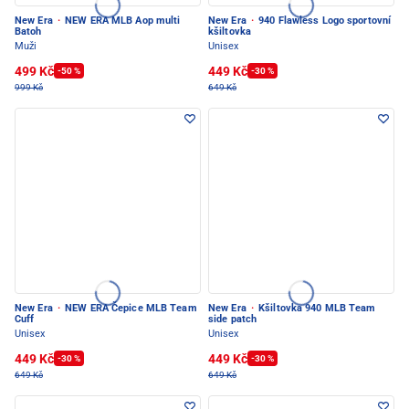
New Era
·
NEW ERA MLB Aop multi
New Era
·
940 Flawless Logo sportovní
Batoh
kšiltovka
Muži
Unisex
499 Kč
449 Kč
-50 %
-30 %
999 Kč
649 Kč
New Era
·
NEW ERA Čepice MLB Team
New Era
·
Kšiltovka 940 MLB Team
Cuff
side patch
Unisex
Unisex
449 Kč
449 Kč
-30 %
-30 %
649 Kč
649 Kč