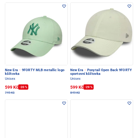
New Era
·
9FORTY MLB metallic logo
New Era
·
Ponytail Open Back 9FORTY
kšiltovka
sportovní kšiltovka
Unisex
Unisex
599 Kč
599 Kč
-20 %
-29 %
749 Kč
849 Kč