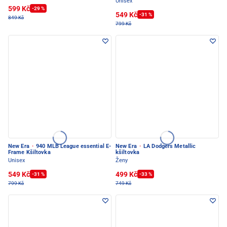
Unisex
599 Kč
-29 %
549 Kč
-31 %
849 Kč
799 Kč
New Era
·
940 MLB League essential E-
New Era
·
LA Dodgers Metallic
Frame Kšiltovka
kšiltovka
Unisex
Ženy
549 Kč
499 Kč
-31 %
-33 %
799 Kč
749 Kč