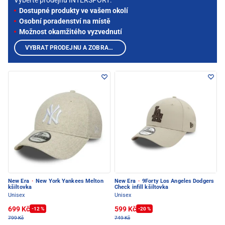
Vyberte prodejnu INTERSPORT:
Dostupné produkty ve vašem okolí
Osobní poradenství na místě
Možnost okamžitého vyzvednutí
VYBRAT PRODEJNU A ZOBRAZIT PRODUKTY
New Era
·
New York Yankees Melton
New Era
·
9Forty Los Angeles Dodgers
kšiltovka
Check infill kšiltovka
Unisex
Unisex
699 Kč
599 Kč
-12 %
-20 %
799 Kč
749 Kč