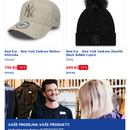
New Era
·
New York Yankees Melton
New Era
·
New York Yankees Chenille
kšiltovka
Black Bobble čepice
Unisex
Ženy
799 Kč
699 Kč
-15 %
-17 %
949 Kč
849 Kč
VAŠE PRODEJNA.VAŠE PRODUKTY.