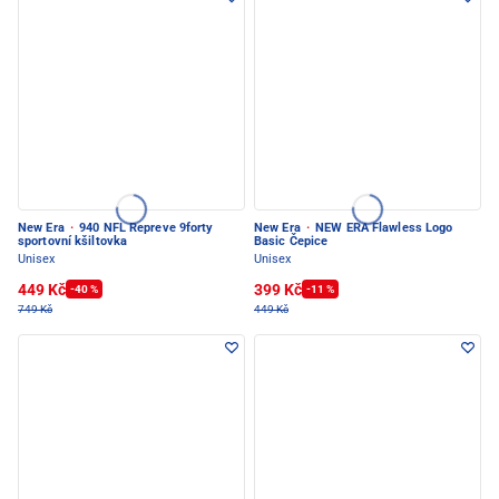
New Era
·
940 NFL Repreve 9forty
New Era
·
NEW ERA Flawless Logo
sportovní kšiltovka
Basic Čepice
Unisex
Unisex
449 Kč
399 Kč
-40 %
-11 %
749 Kč
449 Kč