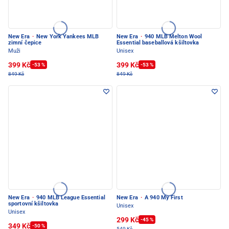
New Era
·
New York Yankees MLB
New Era
·
940 MLB Melton Wool
zimní čepice
Essential baseballová kšiltovka
Muži
Unisex
399 Kč
399 Kč
-53 %
-53 %
849 Kč
849 Kč
New Era
·
940 MLB League Essential
New Era
·
A 940 My First
sportovní kšiltovka
Unisex
Unisex
299 Kč
-45 %
349 Kč
-50 %
549 Kč