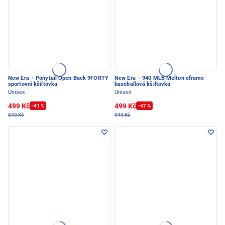
New Era
·
Ponytail Open Back 9FORTY
New Era
·
940 MLB Melton eframe
sportovní kšiltovka
baseballová kšiltovka
Unisex
Unisex
499 Kč
499 Kč
-41 %
-47 %
849 Kč
949 Kč