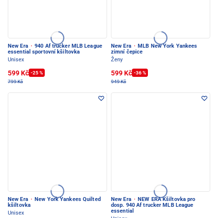
New Era
·
940 Af trucker MLB League
New Era
·
MLB New York Yankees
essential sportovní kšiltovka
zimní čepice
Unisex
Ženy
599 Kč
599 Kč
-25 %
-36 %
799 Kč
949 Kč
New Era
·
New York Yankees Quilted
New Era
·
NEW ERA Kšiltovka pro
kšiltovka
dosp. 940 Af trucker MLB League
essential
Unisex