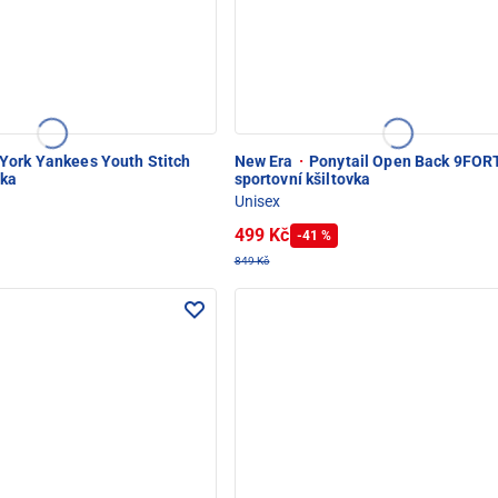
ork Yankees Youth Stitch
New Era
·
Ponytail Open Back 9FOR
vka
sportovní kšiltovka
Unisex
499 Kč
-41 %
849 Kč