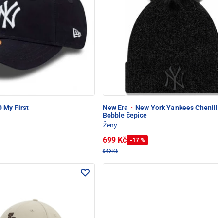
 My First
New Era
·
New York Yankees Chenill
Bobble čepice
Ženy
699 Kč
-17 %
849 Kč