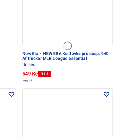
e
New Era
·
NEW ERA Kšiltovka pro dosp. 940
Af trucker MLB League essential
Unisex
549 Kč
-31 %
799 Kč