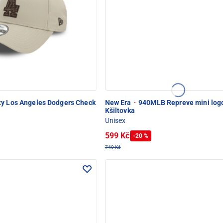
y Los Angeles Dodgers Check
New Era
·
940MLB Repreve mini log
Kšiltovka
Unisex
599 Kč
-20 %
749 Kč