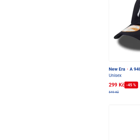
New Era
·
A 940
Unisex
299 Kč
-45 %
549 Kč