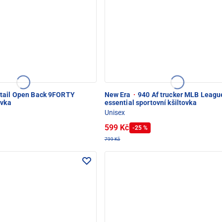
tail Open Back 9FORTY
New Era
·
940 Af trucker MLB Leagu
ovka
essential sportovní kšiltovka
Unisex
599 Kč
-25 %
799 Kč