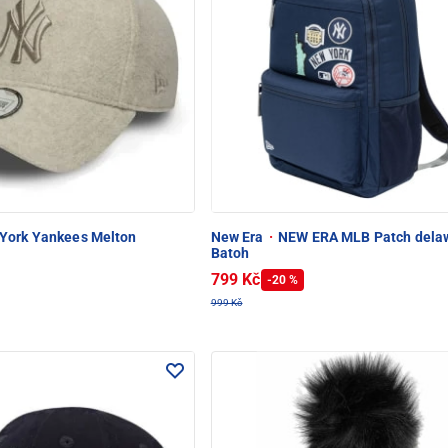
York Yankees Melton
New Era
·
NEW ERA MLB Patch dela
Batoh
799 Kč
-20 %
999 Kč