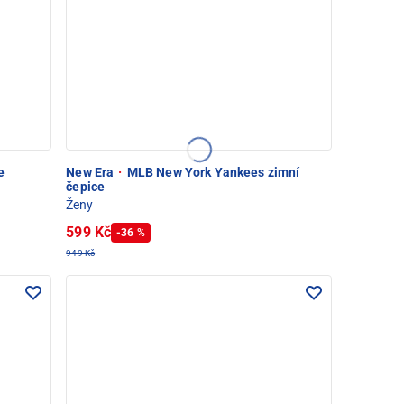
e
New Era
·
MLB New York Yankees zimní
čepice
Ženy
599 Kč
-36 %
949 Kč