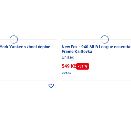
York Yankees zimní čepice
New Era
·
940 MLB League essential
Frame Kšiltovka
Unisex
549 Kč
-31 %
799 Kč