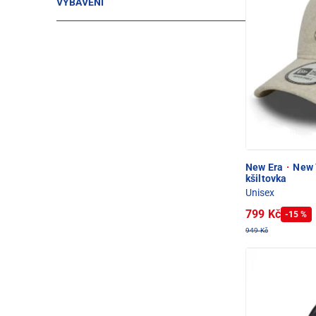
VYBAVENÍ
New Era
·
New 
kšiltovka
Unisex
799 Kč
-15 %
949 Kč