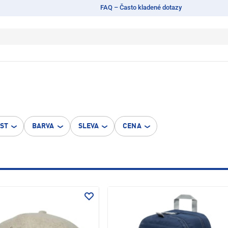
FAQ – Často kladené dotazy
OST
BARVA
SLEVA
CENA