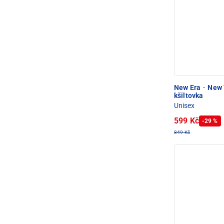
New Era
·
New 
kšiltovka
Unisex
599 Kč
-29 %
849 Kč