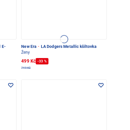
 E-
New Era
·
LA Dodgers Metallic kšiltovka
Ženy
499 Kč
-33 %
749 Kč