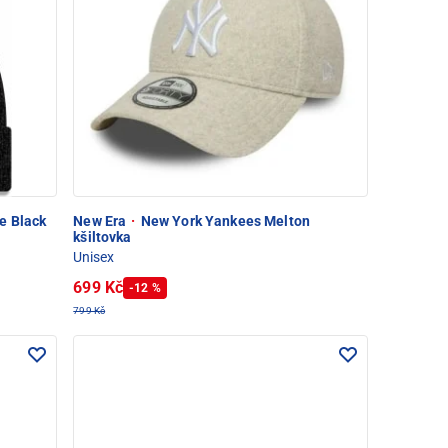
e Black
New Era
·
New York Yankees Melton
kšiltovka
Unisex
699 Kč
-12 %
799 Kč