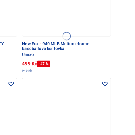
TY
New Era
·
940 MLB Melton eframe
baseballová kšiltovka
Unisex
499 Kč
-47 %
949 Kč