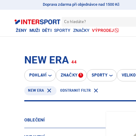
Doprava zdarma při objednávce nad 1500 Kč
Co hledáte?
ŽENY
MUŽI
DĚTI
SPORTY
ZNAČKY
VÝPRODEJ
NEW ERA
44
POHLAVÍ
ZNAČKY
SPORTY
VELIK
1
NEW ERA
ODSTRANIT FILTR
OBLEČENÍ