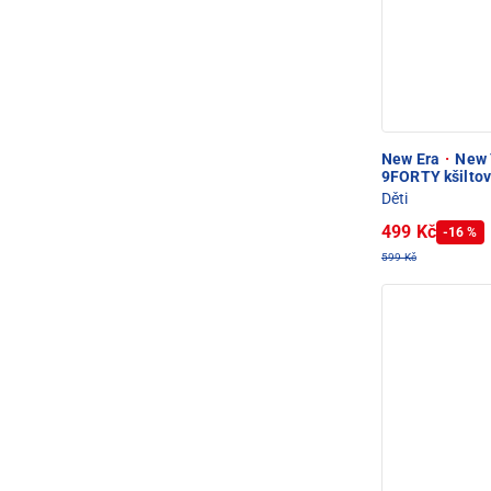
New Era
·
New Y
9FORTY kšilto
Děti
499 Kč
-16 %
599 Kč