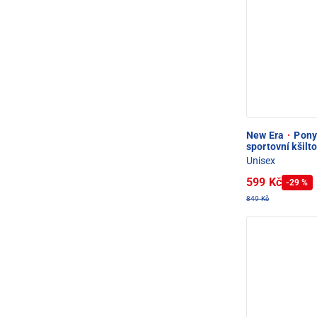
New Era
·
Pony
sportovní kšilt
Unisex
599 Kč
-29 %
849 Kč