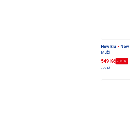
New Era
·
New 
Muži
549 Kč
-31 %
799 Kč