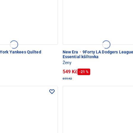
York Yankees Quilted
New Era
·
9Forty LA Dodgers Leagu
Essential kšiltovka
Ženy
549 Kč
-21 %
699 Kč