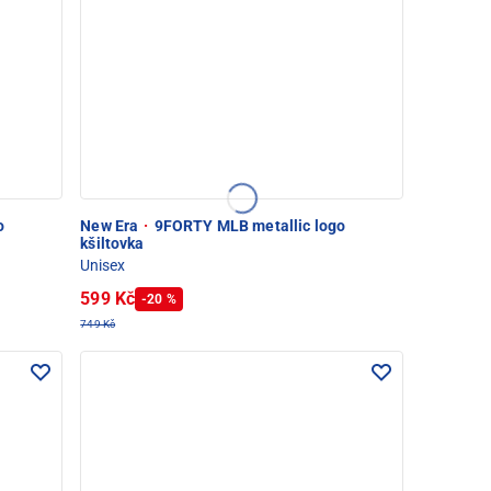
o
New Era
·
9FORTY MLB metallic logo
kšiltovka
Unisex
599 Kč
-20 %
749 Kč