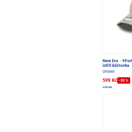
New Era
·
9Fort
infill kšiltovka
Unisex
599 Kč
-20 %
749 Kč