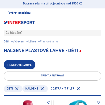
Doprava zdarma při objednávce nad 1500 Kč
Vybrat prodejnu
Co hledáte?
Děti
Vybavení
Láhve
Plastové lahve
NALGENE PLASTOVÉ LAHVE • DĚTI
4
PLASTOVÉ LAHVE
TŘÍDIT A FILTROVAT
NALGENE
ODSTRANIT FILTR
DĚTI