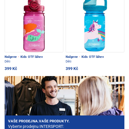
Nalgene
·
Kids OTF láhev
Nalgene
·
Kids OTF láhev
Děti
Děti
399 Kč
399 Kč
VAŠE PRODEJNA.VAŠE PRODUKTY.
Vyberte prodejnu INTERSPORT: