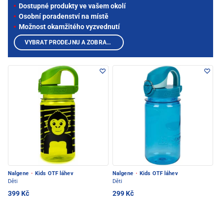
Dostupné produkty ve vašem okolí
Osobní poradenství na místě
Možnost okamžitého vyzvednutí
VYBRAT PRODEJNU A ZOBRAZIT PRODUKTY
Nalgene
·
Kids OTF láhev
Nalgene
·
Kids OTF láhev
Děti
Děti
399 Kč
299 Kč