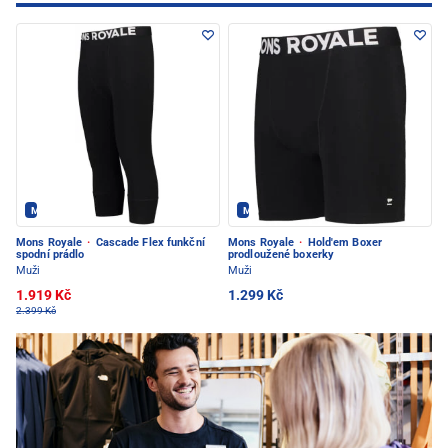
Mons Royale - PEC POD SNĚŽKOU
Mons Royale - PEC POD SNĚŽKOU
Mons Royale
·
Cascade Flex funkční
Mons Royale
·
Hold'em Boxer
spodní prádlo
prodloužené boxerky
Muži
Muži
1.919 Kč
1.299 Kč
2.399 Kč