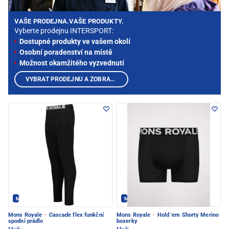
VAŠE PRODEJNA.VAŠE PRODUKTY.
Vyberte prodejnu INTERSPORT:
Dostupné produkty ve vašem okolí
Osobní poradenství na místě
Možnost okamžitého vyzvednutí
VYBRAT PRODEJNU A ZOBRAZIT PRODUKTY
Mons Royale - PEC POD SNĚŽKOU
Mons Royale - PEC POD SNĚŽKOU
Mons Royale
·
Cascade flex funkční
Mons Royale
·
Hold 'em Shorty Merino
spodní prádlo
boxerky