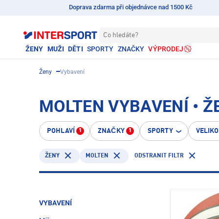
Doprava zdarma při objednávce nad 1500 Kč
Co hledáte?
ŽENY
MUŽI
DĚTI
SPORTY
ZNAČKY
VÝPRODEJ
Ženy
Vybavení
MOLTEN VYBAVENÍ • Ž
POHLAVÍ
ZNAČKY
SPORTY
VELIK
1
1
MOLTEN
ODSTRANIT FILTR
ŽENY
VYBAVENÍ