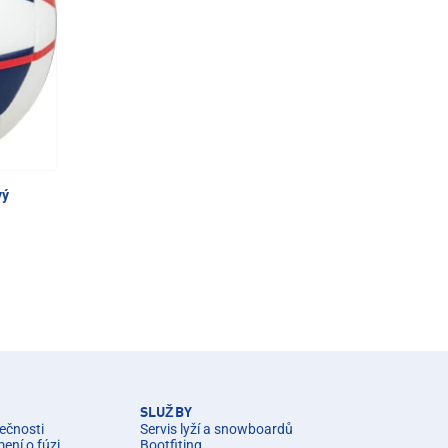
vý
SLUŽBY
ečnosti
Servis lyží a snowboardů
ní o fúzi
Bootfiting