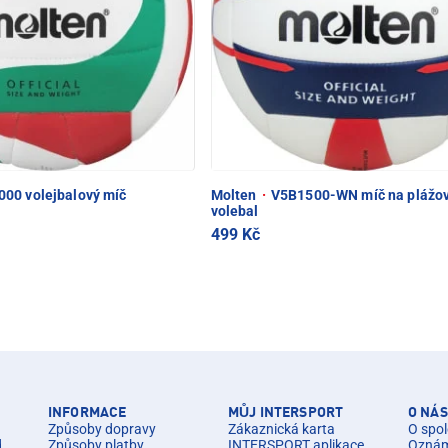
00 volejbalový míč
Molten
·
V5B1500-WN míč na plážo
volebal
499 Kč
INFORMACE
MŮJ INTERSPORT
O NÁS
Způsoby dopravy
Zákaznická karta
O spol
d.
Způsoby platby
INTERSPORT aplikace
Oznáme