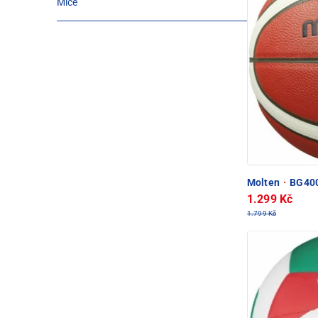
Míče
Molten
·
BG400
1.299 Kč
1.799 Kč