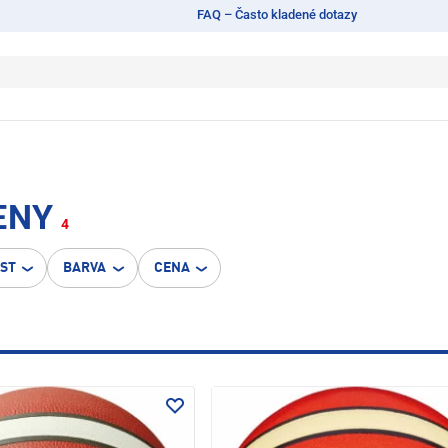
FAQ – Často kladené dotazy
ENY
4
OST
BARVA
CENA