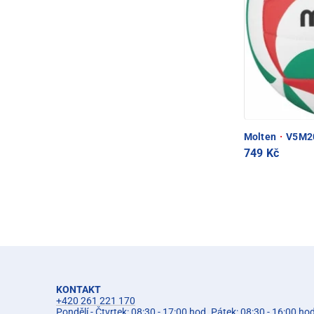
Molten
·
V5M20
749 Kč
KONTAKT
+420 261 221 170
Pondělí - Čtvrtek: 08:30 - 17:00 hod. Pátek: 08:30 - 16:00 ho