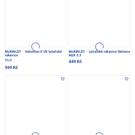
McKINLEY
·
Valentino II UX lyžařské
McKINLEY
·
Lyžařské rukavice Dalence
rukavice
AQX 3.3
Muži
449 Kč
599 Kč