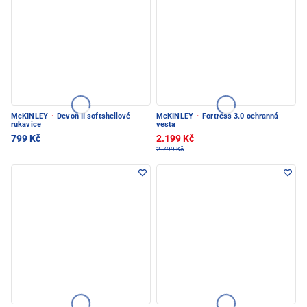
McKINLEY
·
Devon II softshellové
McKINLEY
·
Fortress 3.0 ochranná
rukavice
vesta
799 Kč
2.199 Kč
2.799 Kč