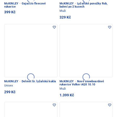
McKINLEY
·
Gajaccio fleecové
McKINLEY
·
Lyžařské ponožky Rob,
rukavice
balení po 2 kusech
Muži
399 Kč
329 Kč
McKINLEY
·
Delmet Sr. lyžařská kukla
McKINLEY
·
Nové snowboardové
rukavice Volker AQX 10.10
Unisex
Muži
299 Kč
1.399 Kč