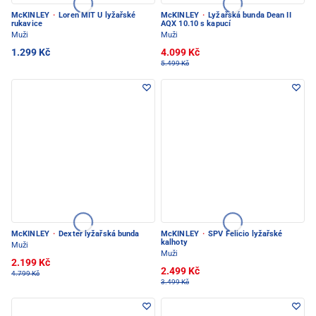
McKINLEY
·
Loren MIT U lyžařské
McKINLEY
·
Lyžařská bunda Dean II
rukavice
AQX 10.10 s kapucí
Muži
Muži
1.299 Kč
4.099 Kč
5.499 Kč
McKINLEY
·
Dexter lyžařská bunda
McKINLEY
·
SPV Felicio lyžařské
kalhoty
Muži
Muži
2.199 Kč
2.499 Kč
4.799 Kč
3.499 Kč