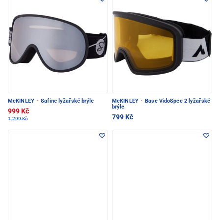
McKINLEY
·
Safine lyžařské brýle
McKINLEY
·
Base VidoSpec 2 lyžařské
brýle
999 Kč
799 Kč
1.299 Kč