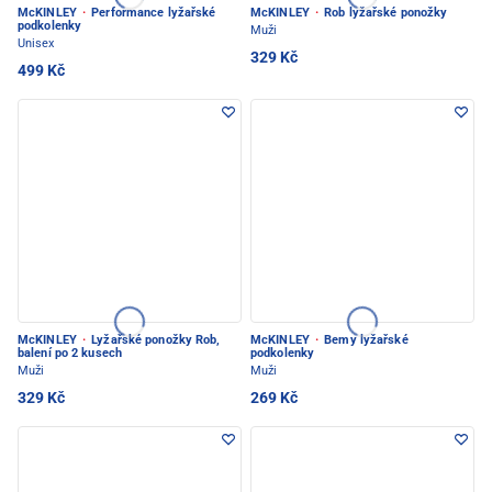
McKINLEY
·
Performance lyžařské
McKINLEY
·
Rob lyžařské ponožky
podkolenky
Muži
Unisex
329 Kč
499 Kč
McKINLEY
·
Lyžařské ponožky Rob,
McKINLEY
·
Bemy lyžařské
balení po 2 kusech
podkolenky
Muži
Muži
329 Kč
269 Kč