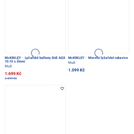
McKINLEY
·
Lyžařské kalhoty Didi AQX
McKINLEY
·
Morello lyžařské rukavice
10.10 s šlemi
Muži
Muži
1.099 Kč
1.699 Kč
2.699 Kč