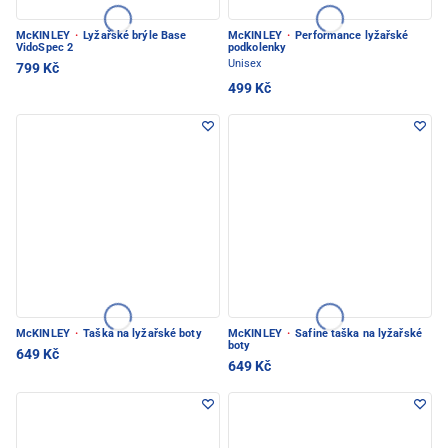
McKINLEY
·
Lyžařské brýle Base
McKINLEY
·
Performance lyžařské
VidoSpec 2
podkolenky
Unisex
799 Kč
499 Kč
McKINLEY
·
Taška na lyžařské boty
McKINLEY
·
Safine taška na lyžařské
boty
649 Kč
649 Kč