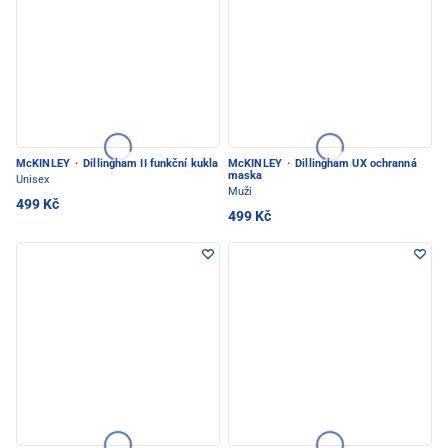
McKINLEY
·
Dillingham II funkční kukla
McKINLEY
·
Dillingham UX ochranná
maska
Unisex
Muži
499 Kč
499 Kč