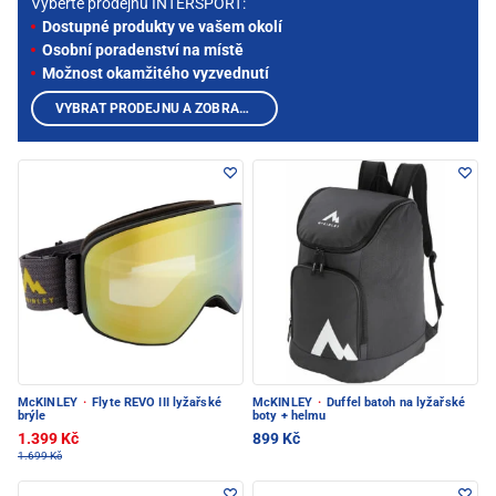
Vyberte prodejnu INTERSPORT:
Dostupné produkty ve vašem okolí
Osobní poradenství na místě
Možnost okamžitého vyzvednutí
VYBRAT PRODEJNU A ZOBRAZIT PRODUKTY
McKINLEY
·
Flyte REVO III lyžařské
McKINLEY
·
Duffel batoh na lyžařské
brýle
boty + helmu
1.399 Kč
899 Kč
1.699 Kč