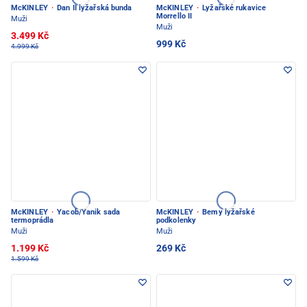
McKINLEY
·
Dan II lyžařská bunda
McKINLEY
·
Lyžařské rukavice
Morrello II
Muži
Muži
3.499 Kč
999 Kč
4.999 Kč
McKINLEY
·
Yacob/Yanik sada
McKINLEY
·
Bemy lyžařské
termoprádla
podkolenky
Muži
Muži
1.199 Kč
269 Kč
1.599 Kč