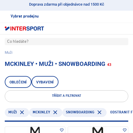
Doprava zdarma při objednávce nad 1500 Kč
Vybrat prodejnu
Co hledáte?
Muži
MCKINLEY • MUŽI • SNOWBOARDING
43
OBLEČENÍ
VYBAVENÍ
TŘÍDIT A FILTROVAT
MCKINLEY
SNOWBOARDING
ODSTRANIT F
MUŽI