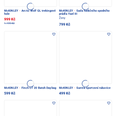
McKINLEY
·
Arctic Wolf QL trekingové
McKINLEY
·
Sada funkčního spodního
hole
prádla Yael III
Ženy
999 Kč
1.199 Kč
799 Kč
McKINLEY
·
Finch CT 20 Batoh Daybag
McKINLEY
·
Suntra sportovní rukavice
599 Kč
499 Kč