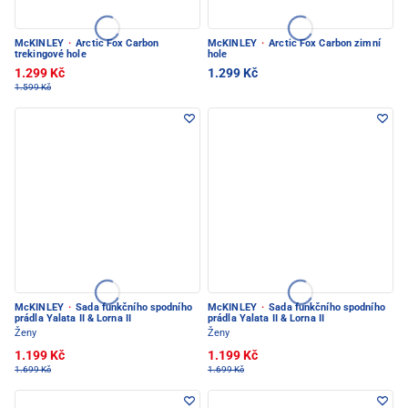
McKINLEY
·
Arctic Fox Carbon
McKINLEY
·
Arctic Fox Carbon zimní
trekingové hole
hole
1.299 Kč
1.299 Kč
1.599 Kč
McKINLEY
·
Sada funkčního spodního
McKINLEY
·
Sada funkčního spodního
prádla Yalata II & Lorna II
prádla Yalata II & Lorna II
Ženy
Ženy
1.199 Kč
1.199 Kč
1.699 Kč
1.699 Kč