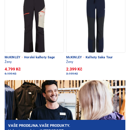
McKINLEY
·
Horské kalhoty Sage
McKINLEY
·
Kalhoty Saka Tour
Ženy
Ženy
4.799 Kč
2.399 Kč
6.199 Kč
3.199 Kč
VAŠE PRODEJNA.VAŠE PRODUKTY.