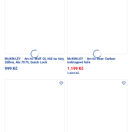
McKINLEY
·
Arctic Wolf QL Hůl na túry,
McKINLEY
·
Arctic Bear Carbon
2dílná, Alu 7075, Quick Lock
trekingové hole
999 Kč
1.199 Kč
1.899 Kč