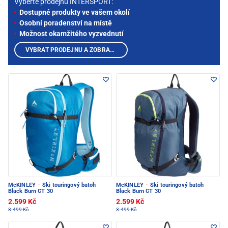
Vyberte prodejnu INTERSPORT:
Dostupné produkty ve vašem okolí
Osobní poradenství na místě
Možnost okamžitého vyzvednutí
VYBRAT PRODEJNU A ZOBRAZIT PRODUKTY
McKINLEY
·
Ski touringový batoh
McKINLEY
·
Ski touringový batoh
Black Burn CT 30
Black Burn CT 30
2.599 Kč
2.599 Kč
3.499 Kč
3.499 Kč