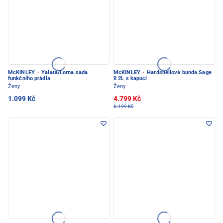
McKINLEY
·
Yalata/Lorna sada
McKINLEY
·
Hardshellová bunda Sage
funkčního prádla
II 2L s kapucí
Ženy
Ženy
1.099 Kč
4.799 Kč
6.199 Kč