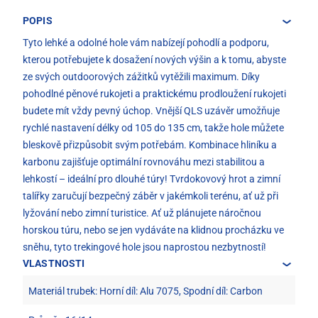
POPIS
Tyto lehké a odolné hole vám nabízejí pohodlí a podporu,
kterou potřebujete k dosažení nových výšin a k tomu, abyste
ze svých outdoorových zážitků vytěžili maximum. Díky
pohodlné pěnové rukojeti a praktickému prodloužení rukojeti
budete mít vždy pevný úchop. Vnější QLS uzávěr umožňuje
rychlé nastavení délky od 105 do 135 cm, takže hole můžete
bleskově přizpůsobit svým potřebám. Kombinace hliníku a
karbonu zajišťuje optimální rovnováhu mezi stabilitou a
lehkostí – ideální pro dlouhé túry! Tvrdokovový hrot a zimní
talířky zaručují bezpečný záběr v jakémkoli terénu, ať už při
lyžování nebo zimní turistice. Ať už plánujete náročnou
horskou túru, nebo se jen vydáváte na klidnou procházku ve
sněhu, tyto trekingové hole jsou naprostou nezbytností!
VLASTNOSTI
Materiál trubek: Horní díl: Alu 7075, Spodní díl: Carbon