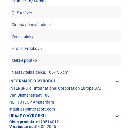
Průměr: 16/14 mm
QLS uzávěr
Dlouhá pěnová rukojeť
Zimní talířky
Hrot z tvrdokovu
Měkké poutko
Nastavitelná délka: 105-135 cm
INFORMACE O VÝROBCI
INTERSPORT International Corporation Europe B.V.
Van Diemenstraat 186
NL - 1013CP Amsterdam
inquiries@intersport.com
ÚDAJE O VÝROBKU
Číslo produktu:
110514012
V nabídce od:
03.06.2025