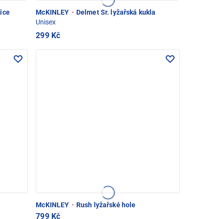
ice
McKINLEY
·
Delmet Sr. lyžařská kukla
Unisex
299 Kč
McKINLEY
·
Rush lyžařské hole
799 Kč