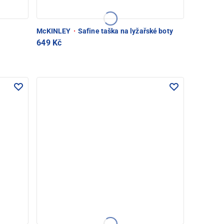
McKINLEY
·
Safine taška na lyžařské boty
649 Kč