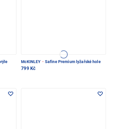
brýle
McKINLEY
·
Safine Premium lyžařské hole
799 Kč