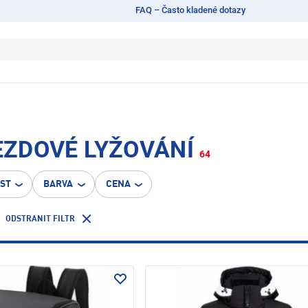
FAQ – Často kladené dotazy
JEZDOVÉ LYŽOVÁNÍ
64
OST
BARVA
CENA
ODSTRANIT FILTR