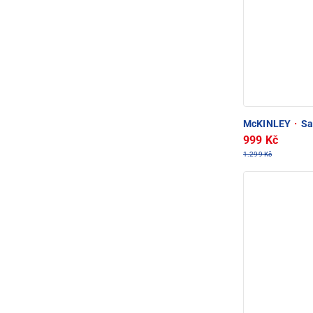
McKINLEY
·
Saf
999 Kč
1.299 Kč