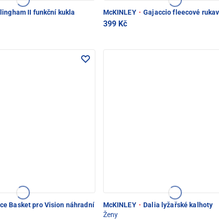
lingham II funkční kukla
McKINLEY
·
Gajaccio fleecové rukav
399 Kč
ce Basket pro Vision náhradní
McKINLEY
·
Dalia lyžařské kalhoty
Ženy