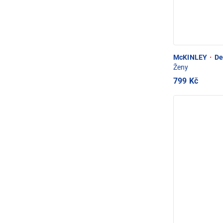
McKINLEY
·
Dev
Ženy
799 Kč