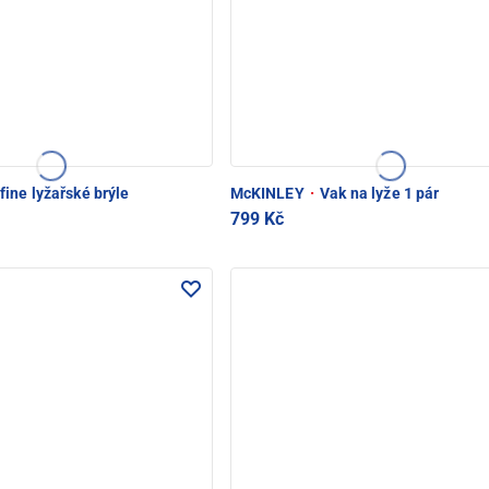
ine lyžařské brýle
McKINLEY
·
Vak na lyže 1 pár
799 Kč