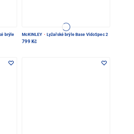
é brýle
McKINLEY
·
Lyžařské brýle Base VidoSpec 2
799 Kč