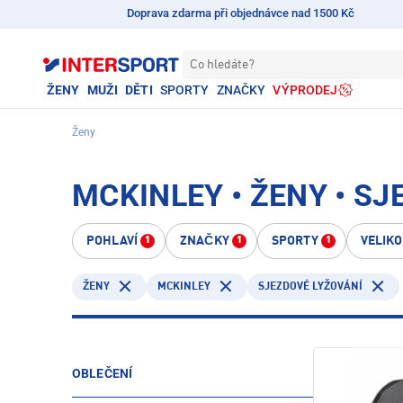
Doprava zdarma při objednávce nad 1500 Kč
Co hledáte?
ŽENY
MUŽI
DĚTI
SPORTY
ZNAČKY
VÝPRODEJ
Ženy
MCKINLEY • ŽENY • S
POHLAVÍ
ZNAČKY
SPORTY
VELIK
1
1
1
MCKINLEY
ŽENY
SJEZDOVÉ LYŽOVÁNÍ
OBLEČENÍ