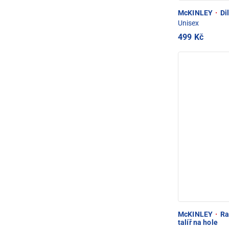
McKINLEY
·
Dil
Unisex
499 Kč
McKINLEY
·
Ra
talíř na hole