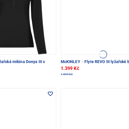
ařská mikina Donya III s
McKINLEY
·
Flyte REVO III lyžařské 
1.399 Kč
1.699 Kč