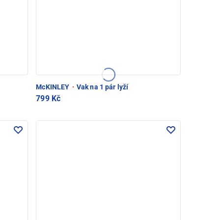
McKINLEY
·
Vak na 1 pár lyží
799 Kč