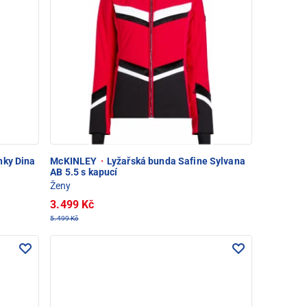
nky Dina
McKINLEY
·
Lyžařská bunda Safine Sylvana
AB 5.5 s kapucí
Ženy
3.499 Kč
5.499 Kč