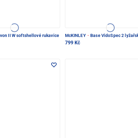
on II W softshellové rukavice
McKINLEY
·
Base VidoSpec 2 lyžařsk
799 Kč