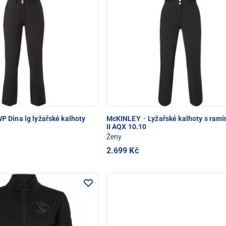
 Dina lg lyžařské kalhoty
McKINLEY
·
Lyžařské kalhoty s ramí
II AQX 10.10
Ženy
2.699 Kč