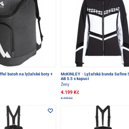
fel batoh na lyžařské boty +
McKINLEY
·
Lyžařská bunda Safine 
AB 5.5 s kapucí
Ženy
4.199 Kč
5.499 Kč