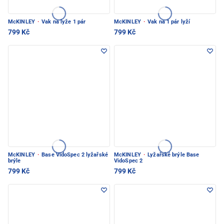
McKINLEY
·
Vak na lyže 1 pár
McKINLEY
·
Vak na 1 pár lyží
799 Kč
799 Kč
McKINLEY
·
Base VidoSpec 2 lyžařské
McKINLEY
·
Lyžařské brýle Base
brýle
VidoSpec 2
799 Kč
799 Kč