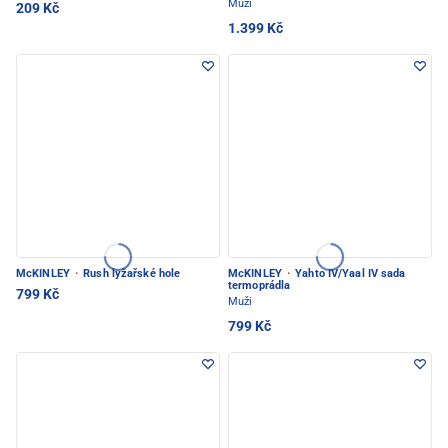
Muži
209 Kč
1.399 Kč
McKINLEY
·
Rush lyžařské hole
McKINLEY
·
Yahto IV/Yaal IV sada
termoprádla
799 Kč
Muži
799 Kč