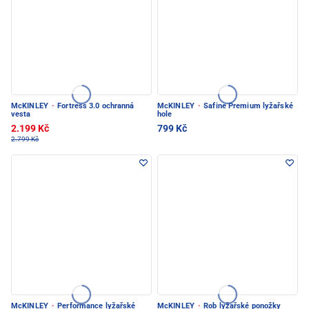
McKINLEY
·
Fortress 3.0 ochranná
McKINLEY
·
Safine Premium lyžařské
vesta
hole
2.199 Kč
799 Kč
2.799 Kč
McKINLEY
·
Performance lyžařské
McKINLEY
·
Rob lyžařské ponožky