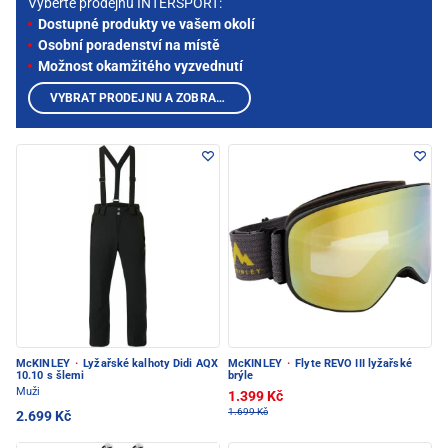
Vyberte prodejnu INTERSPORT:
Dostupné produkty ve vašem okolí
Osobní poradenství na místě
Možnost okamžitého vyzvednutí
VYBRAT PRODEJNU A ZOBRAZIT PRODUKTY
McKINLEY
·
Lyžařské kalhoty Didi AQX
McKINLEY
·
Flyte REVO III lyžařské
10.10 s šlemi
brýle
Muži
1.399 Kč
1.699 Kč
2.699 Kč