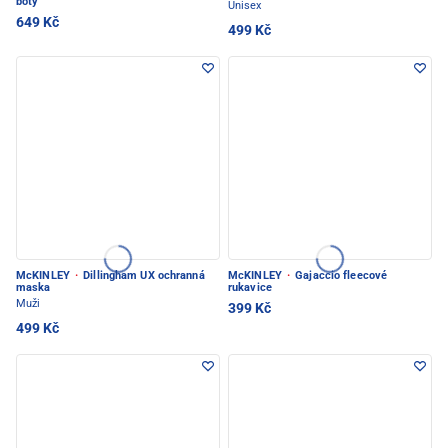
boty
Unisex
649 Kč
499 Kč
McKINLEY
·
Dillingham UX ochranná
McKINLEY
·
Gajaccio fleecové
maska
rukavice
Muži
399 Kč
499 Kč