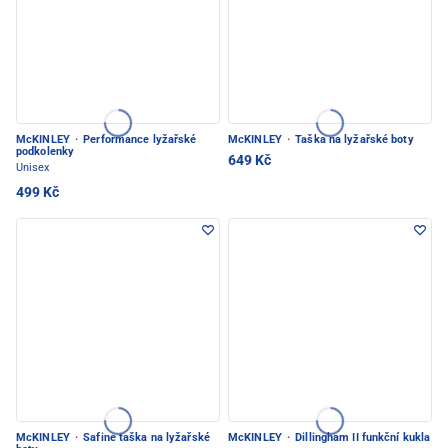
McKINLEY
·
Performance lyžařské
McKINLEY
·
Taška na lyžařské boty
podkolenky
649 Kč
Unisex
499 Kč
McKINLEY
·
Safine taška na lyžařské
McKINLEY
·
Dillingham II funkční kukla