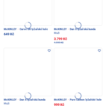
McKINLEY
·
Carve SR lyžařské hole
McKINLEY
·
Dan II lyžařská bunda
Muži
649 Kč
3.799 Kč
4.999 Kč
McKINLEY
·
Dan II lyžařská bunda
McKINLEY
·
Pure Carbon lyžařské hole
Muži
999 Kč