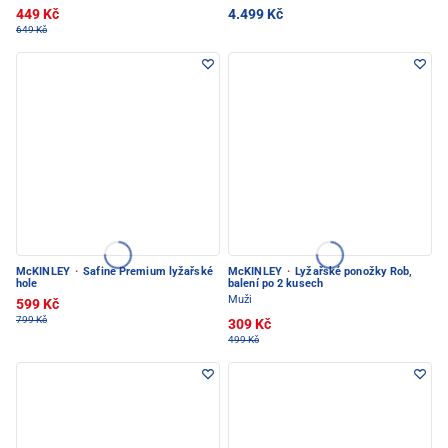
449 Kč
4.499 Kč
649 Kč
McKINLEY
·
Safine Premium lyžařské
McKINLEY
·
Lyžařské ponožky Rob,
hole
balení po 2 kusech
Muži
599 Kč
799 Kč
309 Kč
499 Kč