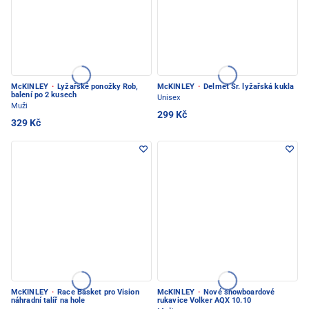
McKINLEY
·
Lyžařské ponožky Rob,
McKINLEY
·
Delmet Sr. lyžařská kukla
balení po 2 kusech
Unisex
Muži
299 Kč
329 Kč
McKINLEY
·
Race Basket pro Vision
McKINLEY
·
Nové snowboardové
náhradní talíř na hole
rukavice Volker AQX 10.10