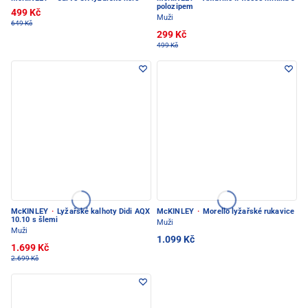
polozipem
499 Kč
Muži
649 Kč
299 Kč
499 Kč
McKINLEY
·
Lyžařské kalhoty Didi AQX
McKINLEY
·
Morello lyžařské rukavice
10.10 s šlemi
Muži
Muži
1.099 Kč
1.699 Kč
2.699 Kč