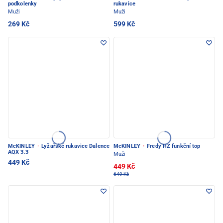
podkolenky
rukavice
Muži
Muži
269 Kč
599 Kč
McKINLEY
·
Lyžařské rukavice Dalence
McKINLEY
·
Fredy HZ funkční top
AQX 3.3
Muži
449 Kč
449 Kč
649 Kč