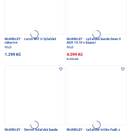
McKINLEY
·
Loren MIT U lyžařské
McKINLEY
·
Lyžařská bunda Dean II
rukavice
AQX 10.10 s kapucí
Muži
Muži
1.299 Kč
4.099 Kč
5.499 Kč
McKINLEY
·
Dexter lyžařská bunda
McKINLEY
·
Lyžařské tričko Fudji s