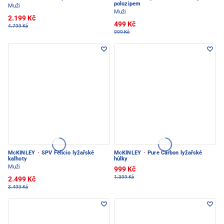
polozipem
Muži
Muži
2.199 Kč
499 Kč
4.799 Kč
999 Kč
McKINLEY
·
SPV Felicio lyžařské
McKINLEY
·
Pure Carbon lyžařské
kalhoty
hůlky
Muži
999 Kč
1.399 Kč
2.499 Kč
3.499 Kč