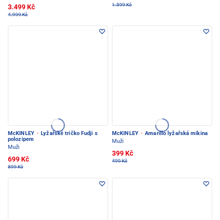
1.599 Kč
3.499 Kč
4.999 Kč
McKINLEY
·
Lyžařské tričko Fudji s
McKINLEY
·
Amarillo lyžařská mikina
polozipem
Muži
Muži
399 Kč
699 Kč
499 Kč
899 Kč