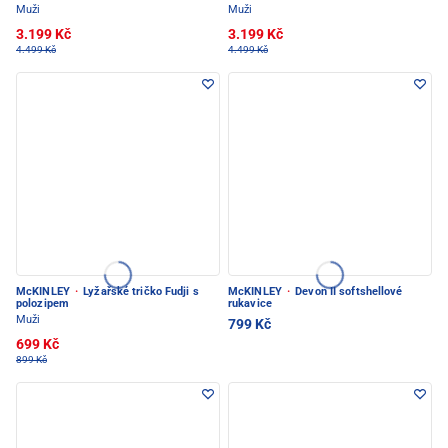
Muži
Muži
3.199 Kč
3.199 Kč
4.499 Kč
4.499 Kč
McKINLEY
·
Lyžařské tričko Fudji s
McKINLEY
·
Devon II softshellové
polozipem
rukavice
Muži
799 Kč
699 Kč
899 Kč