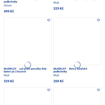
podkolenky
Muži
Unisex
329 Kč
499 Kč
McKINLEY
·
Lyžařské ponožky Rob,
McKINLEY
·
Bemy lyžařské
balení po 2 kusech
podkolenky
Muži
Muži
329 Kč
269 Kč