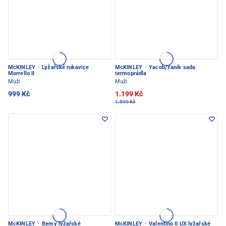
McKINLEY
·
Lyžařské rukavice
McKINLEY
·
Yacob/Yanik sada
Morrello II
termoprádla
Muži
Muži
999 Kč
1.199 Kč
1.599 Kč
McKINLEY
·
Bemy lyžařské
McKINLEY
·
Valentino II UX lyžařské