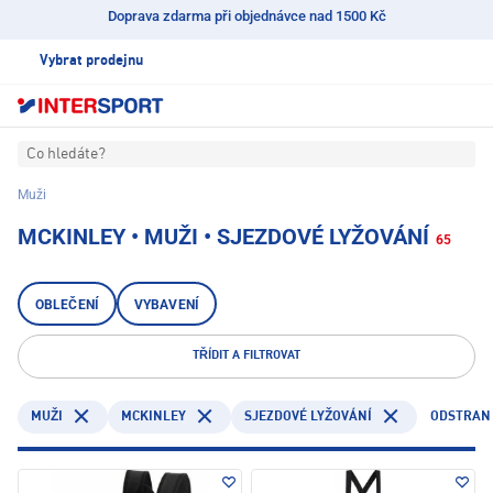
Doprava zdarma při objednávce nad 1500 Kč
Vybrat prodejnu
Co hledáte?
Muži
MCKINLEY • MUŽI • SJEZDOVÉ LYŽOVÁNÍ
65
OBLEČENÍ
VYBAVENÍ
TŘÍDIT A FILTROVAT
MCKINLEY
ODSTRANI
MUŽI
SJEZDOVÉ LYŽOVÁNÍ