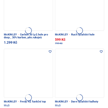
McKINLEY
·
Carbon 30 Lyž.hole pro
McKINLEY
·
Rush lyžařské hole
dosp., 30% karbon, pěn.rukojeù
599 Kč
1.299 Kč
799 Kč
McKINLEY
·
Fredy HZ funkční top
McKINLEY
·
Dave lyžařské kalhoty
Muži
Muži