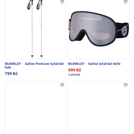
McKINLEY
·
Safine Premium lyžařské
McKINLEY
·
Safine lyžařské brýle
hole
999 Kč
799 Kč
1.299 Kč