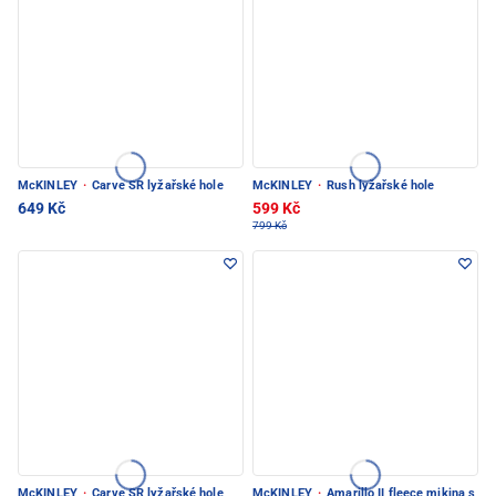
McKINLEY
·
Carve SR lyžařské hole
McKINLEY
·
Rush lyžařské hole
649 Kč
599 Kč
799 Kč
McKINLEY
·
Carve SR lyžařské hole
McKINLEY
·
Amarillo II fleece mikina s