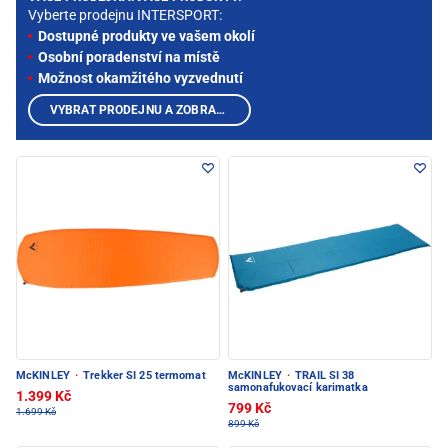
Vyberte prodejnu INTERSPORT:
Dostupné produkty ve vašem okolí
Osobní poradenství na místě
Možnost okamžitého vyzvednutí
VYBRAT PRODEJNU A ZOBRAZIT PRODUKTY
McKINLEY
·
Trekker SI 25 termomat
McKINLEY
·
TRAIL SI 38
samonafukovací karimatka
1.399 Kč
799 Kč
1.699 Kč
899 Kč