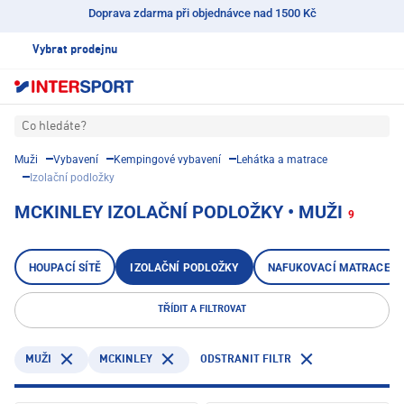
Doprava zdarma při objednávce nad 1500 Kč
Vybrat prodejnu
Co hledáte?
Muži
Vybavení
Kempingové vybavení
Lehátka a matrace
Izolační podložky
MCKINLEY IZOLAČNÍ PODLOŽKY • MUŽI
9
HOUPACÍ SÍTĚ
IZOLAČNÍ PODLOŽKY
NAFUKOVACÍ MATRACE
TŘÍDIT A FILTROVAT
MCKINLEY
ODSTRANIT FILTR
MUŽI