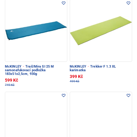
McKINLEY
·
Trail/Mira SI 25 M
McKINLEY
·
Trekker F 1.3 XL
samonafukovací podložka
karimatka
183x51x2,5cm, 930g
399 Kč
599 Kč
499 Kč
749 Kč