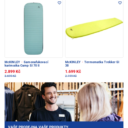
McKINLEY
·
Samonafukovací
McKINLEY
·
Termomatka Trekker SI
karimatka Camp SI 70 II
38
2.899 Kč
1.699 Kč
3.699 Kč
2.199 Kč
VAŠE PRODEJNA.VAŠE PRODUKTY.