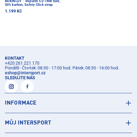
McKINLEY
·
Impulse 5.0 I NW hole,
50% karbon, Safety Click strap
1.199 Kč
KONTAKT
+420 261 221 170
Pondělí - Čtvrtek: 08:30 - 17:00 hod. Pátek: 08:30 - 16:00 hod.
eshop
@
intersport.cz
SLEDUJTE NÁS
INFORMACE
MŮJ INTERSPORT