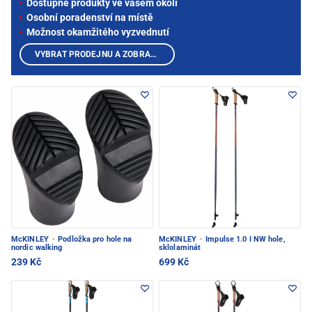
Dostupné produkty ve vašem okolí
Osobní poradenství na místě
Možnost okamžitého vyzvednutí
VYBRAT PRODEJNU A ZOBRAZIT PRODUKTY
McKINLEY
·
Podložka pro hole na
McKINLEY
·
Impulse 1.0 I NW hole,
nordic walking
sklolaminát
239 Kč
699 Kč