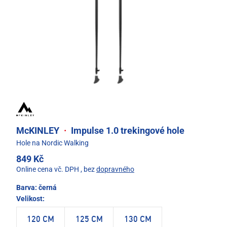
McKINLEY
·
Impulse 1.0 trekingové hole
Hole na Nordic Walking
849 Kč
Online cena vč. DPH
, bez
dopravného
Barva:
černá
Velikost:
120 CM
125 CM
130 CM