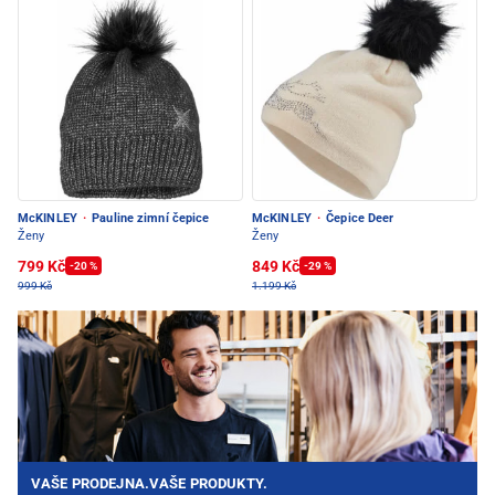
McKINLEY
·
Pauline zimní čepice
McKINLEY
·
Čepice Deer
Ženy
Ženy
799 Kč
849 Kč
-20 %
-29 %
999 Kč
1.199 Kč
VAŠE PRODEJNA.VAŠE PRODUKTY.