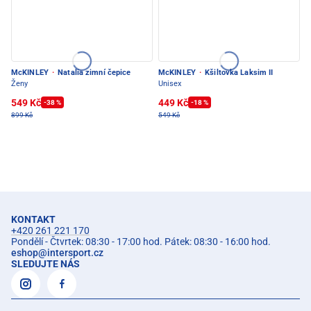
McKINLEY
·
Natalia zimní čepice
McKINLEY
·
Kšiltovka Laksim II
Ženy
Unisex
549 Kč
449 Kč
-38 %
-18 %
899 Kč
549 Kč
KONTAKT
+420 261 221 170
Pondělí - Čtvrtek: 08:30 - 17:00 hod. Pátek: 08:30 - 16:00 hod.
eshop
@
intersport.cz
SLEDUJTE NÁS