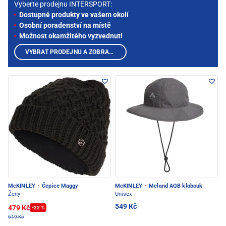
Vyberte prodejnu INTERSPORT:
Dostupné produkty ve vašem okolí
Osobní poradenství na místě
Možnost okamžitého vyzvednutí
VYBRAT PRODEJNU A ZOBRAZIT PRODUKTY
McKINLEY
·
Čepice Maggy
McKINLEY
·
Meland AQB klobouk
Ženy
Unisex
549 Kč
479 Kč
-22 %
619 Kč