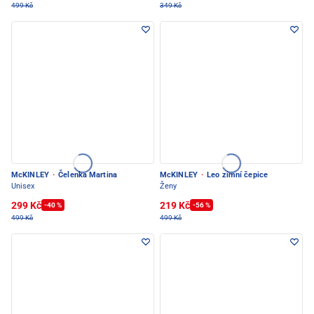
499 Kč
349 Kč
McKINLEY
·
Čelenka Martina
McKINLEY
·
Leo zimní čepice
Unisex
Ženy
299 Kč
219 Kč
-40 %
-56 %
499 Kč
499 Kč