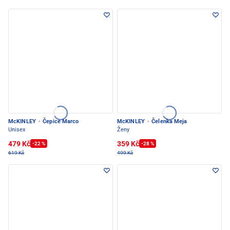
McKINLEY
·
Čepice Marco
McKINLEY
·
Čelenka Meja
Unisex
Ženy
479 Kč
359 Kč
-22 %
-28 %
619 Kč
499 Kč