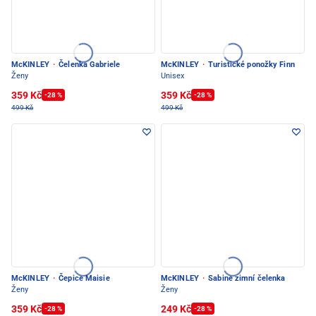
McKINLEY
·
Čelenka Gabriele
McKINLEY
·
Turistické ponožky Finn
Ženy
Unisex
359 Kč
359 Kč
-28 %
-28 %
499 Kč
499 Kč
McKINLEY
·
Čepice Maisie
McKINLEY
·
Sabine zimní čelenka
Ženy
Ženy
359 Kč
249 Kč
-28 %
-28 %