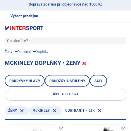
Doprava zdarma při objednávce nad 1500 Kč
Vybrat prodejnu
Co hledáte?
Ženy
Oblečení
Doplňky
MCKINLEY DOPLŇKY • ŽENY
20
POKRÝVKY HLAVY
PONOŽKY A ŠTULPNY
ŠÁLY
TŘÍDIT A FILTROVAT
MCKINLEY
ODSTRANIT FILTR
ŽENY