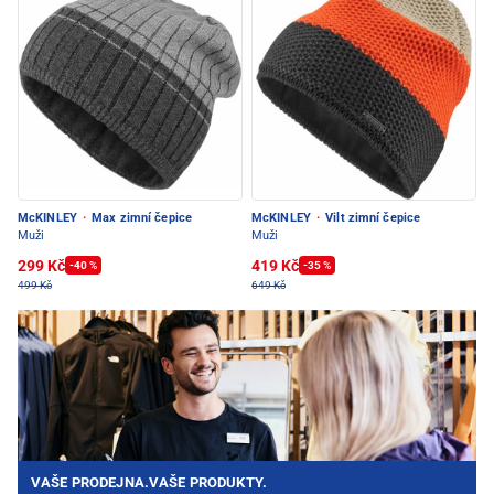
McKINLEY
·
Max zimní čepice
McKINLEY
·
Vilt zimní čepice
Muži
Muži
299 Kč
419 Kč
-40 %
-35 %
499 Kč
649 Kč
VAŠE PRODEJNA.VAŠE PRODUKTY.