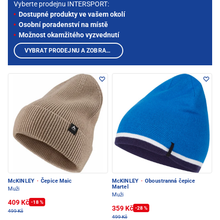
Vyberte prodejnu INTERSPORT:
Dostupné produkty ve vašem okolí
Osobní poradenství na místě
Možnost okamžitého vyzvednutí
VYBRAT PRODEJNU A ZOBRAZIT PRODUKTY
McKINLEY
·
Čepice Maic
McKINLEY
·
Oboustranná čepice
Martel
Muži
Muži
409 Kč
-18 %
359 Kč
-28 %
499 Kč
499 Kč