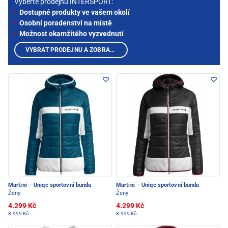
Vyberte prodejnu INTERSPORT:
Dostupné produkty ve vašem okolí
Osobní poradenství na místě
Možnost okamžitého vyzvednutí
VYBRAT PRODEJNU A ZOBRAZIT PRODUKTY
Martini
·
Uniqe sportovní bunda
Martini
·
Uniqe sportovní bunda
Ženy
Ženy
4.299 Kč
4.299 Kč
8.999 Kč
8.999 Kč