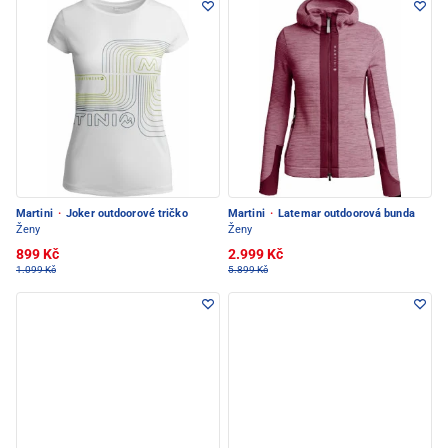
Martini
·
Joker outdoorové tričko
Martini
·
Latemar outdoorová bunda
Ženy
Ženy
899 Kč
2.999 Kč
1.099 Kč
5.899 Kč