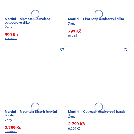
Martini
·
Alpmate Sleeveless
Martini
·
First Step outdoorové tílko
outdoorové tílko
Ženy
Ženy
799 Kč
999 Kč
899 Kč
2.099 Kč
Martini
·
Mountain Match funkční
Martini
·
Outreach outdoorová bunda
bunda
Ženy
Ženy
2.799 Kč
2.799 Kč
6.299 Kč
5.899 Kč