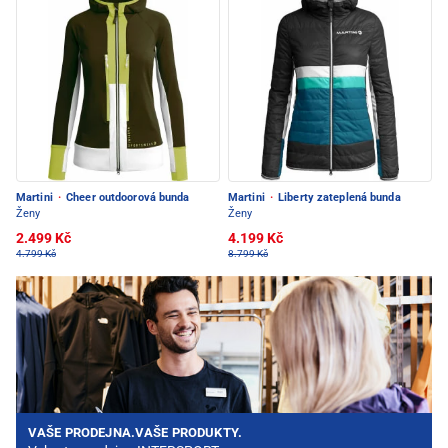
Martini
·
Cheer outdoorová bunda
Martini
·
Liberty zateplená bunda
Ženy
Ženy
2.499 Kč
4.199 Kč
4.799 Kč
8.799 Kč
VAŠE PRODEJNA.VAŠE PRODUKTY.