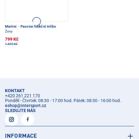
Martini
·
Passion funkční tričko
Ženy
799 Kč
1.899 Kč
KONTAKT
+420 261 221 170
Pondělí - Čtvrtek: 08:30 - 17:00 hod. Pátek: 08:30 - 16:00 hod.
eshop
@
intersport.cz
SLEDUJTE NÁS
INFORMACE