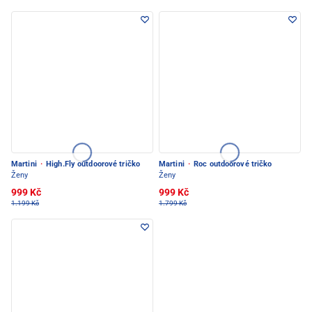
Martini
·
High.Fly outdoorové tričko
Martini
·
Roc outdoorové tričko
Ženy
Ženy
999 Kč
999 Kč
1.199 Kč
1.799 Kč