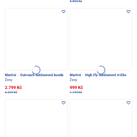
5.899 Kč
Martini
·
Outreach outdoorová bunda
Martini
·
High.Fly outdoorové tričko
Ženy
Ženy
2.799 Kč
999 Kč
6.299 Kč
1.199 Kč