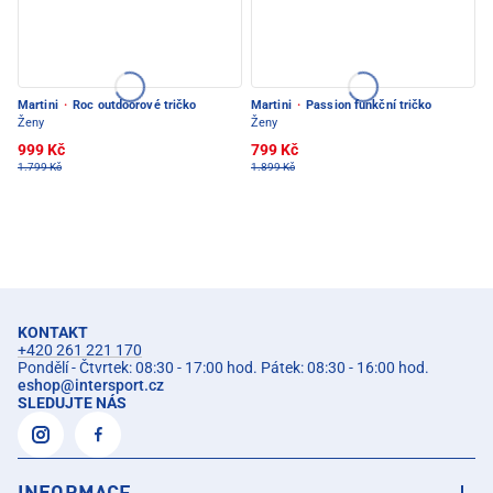
Martini
·
Roc outdoorové tričko
Martini
·
Passion funkční tričko
Ženy
Ženy
999 Kč
799 Kč
1.799 Kč
1.899 Kč
KONTAKT
+420 261 221 170
Pondělí - Čtvrtek: 08:30 - 17:00 hod. Pátek: 08:30 - 16:00 hod.
eshop
@
intersport.cz
SLEDUJTE NÁS