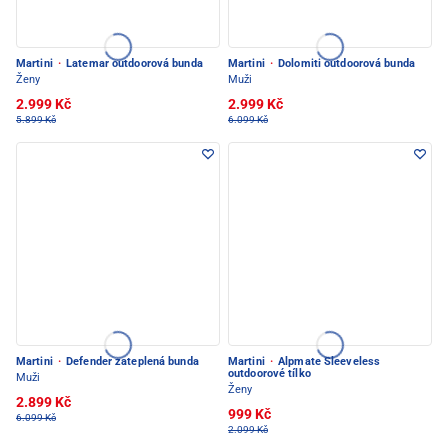
Martini
·
Latemar outdoorová bunda
Martini
·
Dolomiti outdoorová bunda
Ženy
Muži
2.999 Kč
2.999 Kč
5.899 Kč
6.099 Kč
Martini
·
Defender zateplená bunda
Martini
·
Alpmate Sleeveless
outdoorové tílko
Muži
Ženy
2.899 Kč
999 Kč
6.099 Kč
2.099 Kč