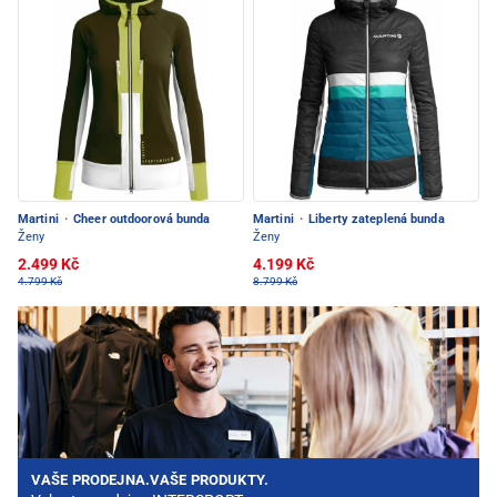
Martini
·
Cheer outdoorová bunda
Martini
·
Liberty zateplená bunda
Ženy
Ženy
2.499 Kč
4.199 Kč
4.799 Kč
8.799 Kč
VAŠE PRODEJNA.VAŠE PRODUKTY.