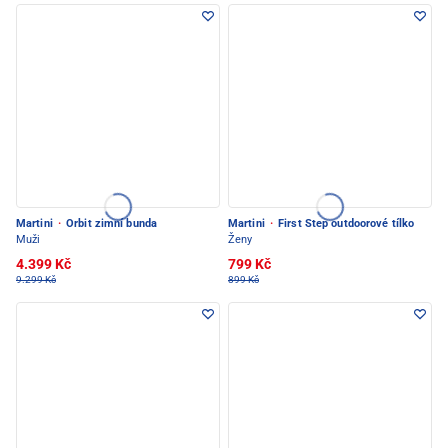
Martini
·
Orbit zimní bunda
Martini
·
First Step outdoorové tílko
Muži
Ženy
4.399 Kč
799 Kč
9.299 Kč
899 Kč