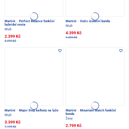
Martini
·
Perfect Balance funkční
Martini
·
Outic izolační bunda
hybridní vesta
Muži
Muži
4.399 Kč
2.399 Kč
9.399 Kč
5.099 Kč
Martini
·
Major Step kalhoty na lyže
Martini
·
Mountain Match funkční
bunda
Muži
Ženy
3.399 Kč
2.799 Kč
7.199 Kč