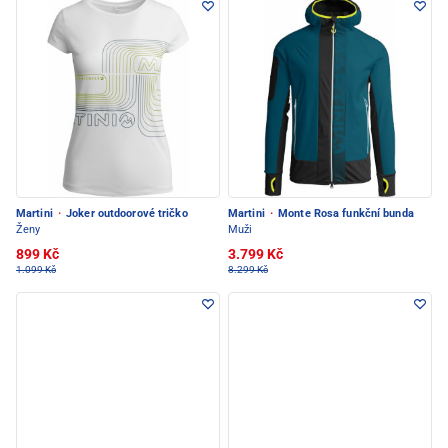
Martini
·
Joker outdoorové tričko
Martini
·
Monte Rosa funkční bunda
Ženy
Muži
899 Kč
3.799 Kč
1.099 Kč
8.299 Kč