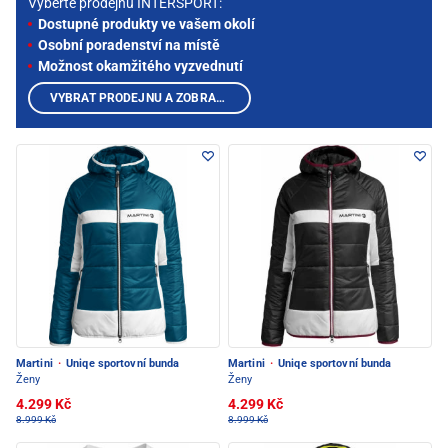
Vyberte prodejnu INTERSPORT:
Dostupné produkty ve vašem okolí
Osobní poradenství na místě
Možnost okamžitého vyzvednutí
VYBRAT PRODEJNU A ZOBRAZIT PRODUKTY
Martini
·
Uniqe sportovní bunda
Martini
·
Uniqe sportovní bunda
Ženy
Ženy
4.299 Kč
4.299 Kč
8.999 Kč
8.999 Kč