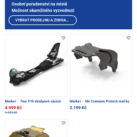
Osobní poradenství na místě
Možnost okamžitého vyzvednutí
VYBRAT PRODEJNU A ZOBRAZIT PRODUKTY
Marker
·
Tour F10 skialpové vázání
Marker
·
Ski Crampon Pintech mačky
4.999 Kč
2.199 Kč
9.099 Kč