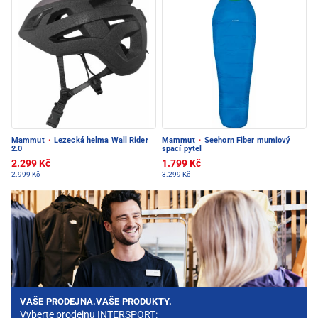
Mammut
·
Lezecká helma Wall Rider
Mammut
·
Seehorn Fiber mumiový
2.0
spací pytel
2.299 Kč
1.799 Kč
2.999 Kč
3.299 Kč
VAŠE PRODEJNA.VAŠE PRODUKTY.
Vyberte prodejnu INTERSPORT: