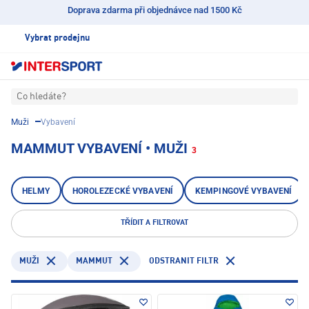
Doprava zdarma při objednávce nad 1500 Kč
Vybrat prodejnu
Co hledáte?
Muži
Vybavení
MAMMUT VYBAVENÍ • MUŽI
3
HELMY
HOROLEZECKÉ VYBAVENÍ
KEMPINGOVÉ VYBAVENÍ
TŘÍDIT A FILTROVAT
MAMMUT
ODSTRANIT FILTR
MUŽI