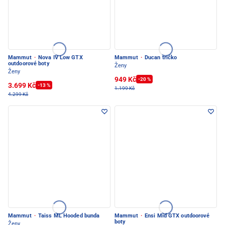
Mammut
·
Nova IV Low GTX
Mammut
·
Ducan tričko
outdoorové boty
Ženy
Ženy
949 Kč
-20 %
3.699 Kč
-13 %
1.199 Kč
4.299 Kč
Mammut
·
Taiss ML Hooded bunda
Mammut
·
Ensi Mid GTX outdoorové
boty
Ženy