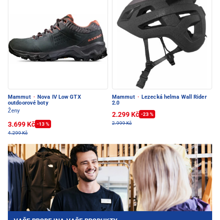
Mammut
·
Nova IV Low GTX
Mammut
·
Lezecká helma Wall Rider
outdoorové boty
2.0
Ženy
2.299 Kč
-23 %
3.699 Kč
2.999 Kč
-13 %
4.299 Kč