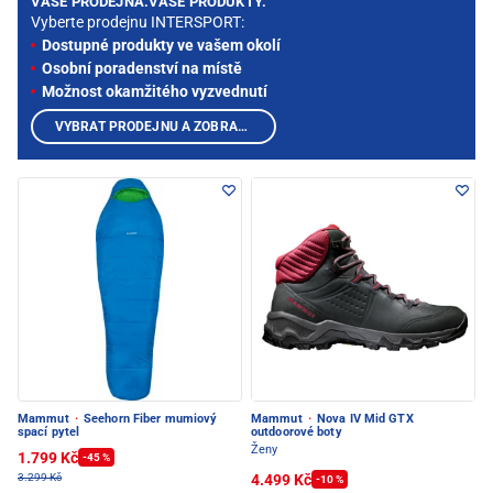
VAŠE PRODEJNA.VAŠE PRODUKTY.
Vyberte prodejnu INTERSPORT:
Dostupné produkty ve vašem okolí
Osobní poradenství na místě
Možnost okamžitého vyzvednutí
VYBRAT PRODEJNU A ZOBRAZIT PRODUKTY
Mammut
·
Seehorn Fiber mumiový
Mammut
·
Nova IV Mid GTX
spací pytel
outdoorové boty
Ženy
1.799 Kč
-45 %
4.499 Kč
3.299 Kč
-10 %