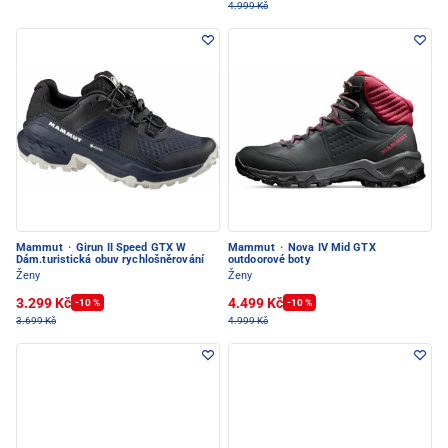
4.999 Kč
Mammut
·
Girun II Speed GTX W
Mammut
·
Nova IV Mid GTX
Dám.turistická obuv rychlošněrování
outdoorové boty
Ženy
Ženy
3.299 Kč
4.499 Kč
-10 %
-10 %
3.699 Kč
4.999 Kč