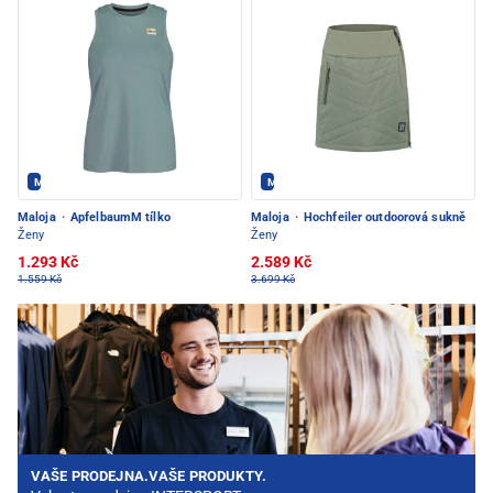
Maloja - PEC POD SNĚŽKOU
Maloja - PEC POD SNĚŽKOU
Maloja
·
ApfelbaumM tílko
Maloja
·
Hochfeiler outdoorová sukně
Ženy
Ženy
1.293 Kč
2.589 Kč
1.559 Kč
3.699 Kč
VAŠE PRODEJNA.VAŠE PRODUKTY.