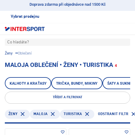
Doprava zdarma při objednávce nad 1500 Kč
Vybrat prodejnu
Co hledáte?
Ženy
Oblečení
MALOJA OBLEČENÍ • ŽENY • TURISTIKA
4
KALHOTY A KRAŤASY
TRIČKA, BUNDY, MIKINY
ŠATY A SUKNĚ
TŘÍDIT A FILTROVAT
MALOJA
TURISTIKA
ODSTRANIT FILTR
ŽENY