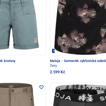
POD SNĚŽKOU
Maloja - PEC POD SNĚŽKOU
. kraťasy
Maloja
·
GermerM. cyklistická sukn
Ženy
2.599 Kč