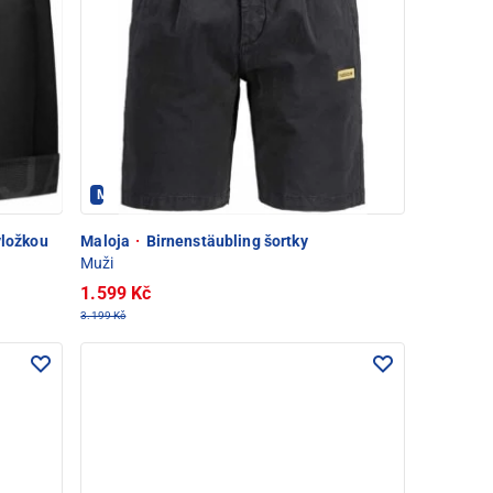
Maloja - PEC POD SNĚŽKOU
vložkou
Maloja
·
Birnenstäubling šortky
Muži
1.599 Kč
3.199 Kč