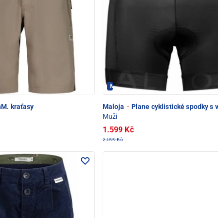
POD SNĚŽKOU
Maloja - PEC POD SNĚŽKOU
M. kraťasy
Maloja
·
Plane cyklistické spodky s 
Muži
1.599 Kč
2.099 Kč