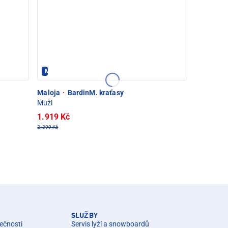
Maloja - PEC POD SNĚŽKOU
Maloja
·
BardinM. kraťasy
Muži
1.919 Kč
2.399 Kč
SLUŽBY
ečnosti
Servis lyží a snowboardů