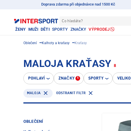
Doprava zdarma při objednávce nad 1500 Kč
Co hledáte?
ŽENY
MUŽI
DĚTI
SPORTY
ZNAČKY
VÝPRODEJ
Oblečení
Kalhoty a kraťasy
Kraťasy
MALOJA KRAŤASY
8
POHLAVÍ
ZNAČKY
SPORTY
VELIK
1
MALOJA
ODSTRANIT FILTR
OBLEČENÍ