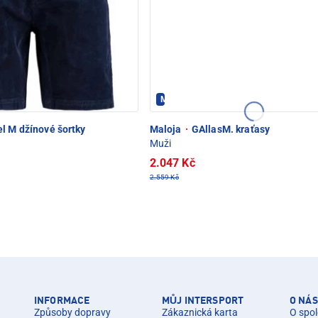
POD SNĚŽKOU
Maloja - PEC POD SNĚŽKOU
l M džínové šortky
Maloja
·
GAllasM. kraťasy
Muži
2.047 Kč
2.559 Kč
INFORMACE
MŮJ INTERSPORT
O NÁS
Způsoby dopravy
Zákaznická karta
O spol