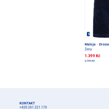
Maloja - PEC 
Maloja
·
Drosse
Ženy
1.399 Kč
2.759 Kč
KONTAKT
+420 261 221 170