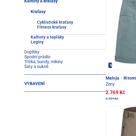
Kalhoty a kraťasy
Kraťasy
Cyklistické kraťasy
Fitness kraťasy
Kalhoty a tepláky
Legíny
Doplňky
Spodní prádlo
Trička, bundy, mikiny
Maloja - PEC 
Šaty a sukně
Maloja
·
RitomM
VYBAVENÍ
Ženy
2.769 Kč
3.459 Kč