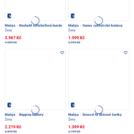
Maloja - PEC POD SNĚŽKOU
Maloja - PEC POD SNĚŽKOU
Maloja
·
NeshaM softshellová bunda
Maloja
·
Ganes cyklistické kraťasy
Ženy
Ženy
3.967 Kč
1.599 Kč
4.959 Kč
2.999 Kč
Maloja - PEC POD SNĚŽKOU
Maloja - PEC POD SNĚŽKOU
Maloja
·
Beppina kalhoty
Maloja
·
Drossel M džínové šortky
Ženy
Ženy
2.219 Kč
1.399 Kč
3.699 Kč
2.759 Kč