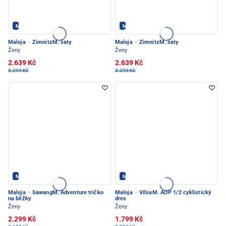
Maloja - PEC POD SNĚŽKOU
Maloja - PEC POD SNĚŽKOU
Maloja
·
ZimnitzM. šaty
Maloja
·
ZimnitzM. šaty
Ženy
Ženy
2.639 Kč
2.639 Kč
3.299 Kč
3.299 Kč
Maloja - PEC POD SNĚŽKOU
Maloja - PEC POD SNĚŽKOU
Maloja
·
SawangM. Adventure tričko
Maloja
·
VilsaM. AOP 1/2 cyklistický
na běžky
dres
Ženy
Ženy
2.299 Kč
1.799 Kč