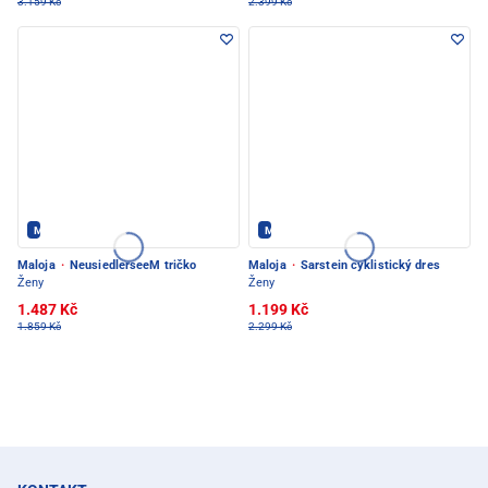
3.159 Kč
2.399 Kč
Maloja - PEC POD SNĚŽKOU
Maloja - PEC POD SNĚŽKOU
Maloja
·
NeusiedlerseeM tričko
Maloja
·
Sarstein cyklistický dres
Ženy
Ženy
1.487 Kč
1.199 Kč
1.859 Kč
2.299 Kč