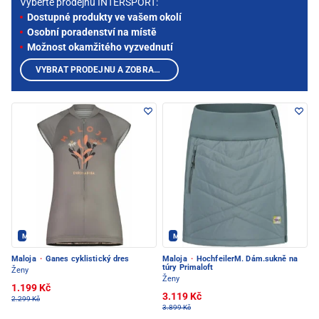
Vyberte prodejnu INTERSPORT:
Dostupné produkty ve vašem okolí
Osobní poradenství na místě
Možnost okamžitého vyzvednutí
VYBRAT PRODEJNU A ZOBRAZIT PRODUKTY
Maloja - PEC POD SNĚŽKOU
Maloja - PEC POD SNĚŽKOU
Maloja
·
Ganes cyklistický dres
Maloja
·
HochfeilerM. Dám.sukně na
túry Primaloft
Ženy
Ženy
1.199 Kč
3.119 Kč
2.299 Kč
3.899 Kč