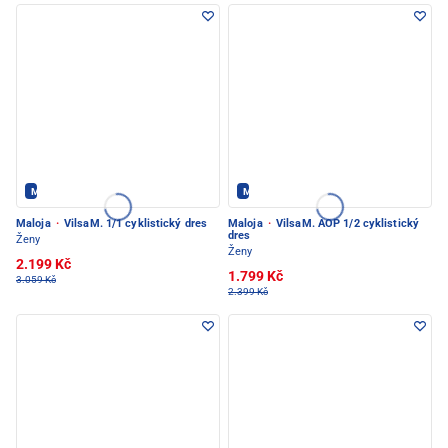
Maloja - PEC POD SNĚŽKOU
Maloja - PEC POD SNĚŽKOU
Maloja
·
VilsaM. 1/1 cyklistický dres
Maloja
·
VilsaM. AOP 1/2 cyklistický
dres
Ženy
Ženy
2.199 Kč
1.799 Kč
3.059 Kč
2.399 Kč