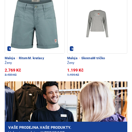
Maloja - PEC POD SNĚŽKOU
Maloja - PEC POD SNĚŽKOU
Maloja
·
RitomM. kraťasy
Maloja
·
SkeenaM tričko
Ženy
Ženy
2.769 Kč
1.199 Kč
3.459 Kč
1.499 Kč
VAŠE PRODEJNA.VAŠE PRODUKTY.