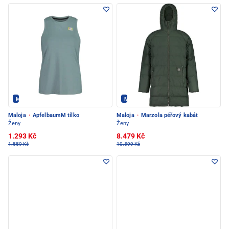
Maloja - PEC POD SNĚŽKOU
Maloja - PEC POD SNĚŽKOU
Maloja
·
ApfelbaumM tílko
Maloja
·
Marzola péřový kabát
Ženy
Ženy
1.293 Kč
8.479 Kč
1.559 Kč
10.599 Kč