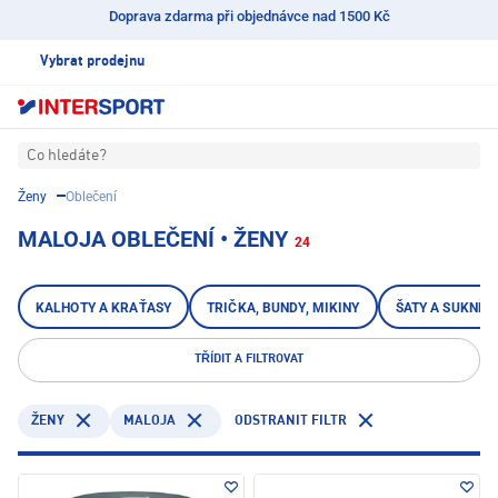
Doprava zdarma při objednávce nad 1500 Kč
Vybrat prodejnu
Co hledáte?
Ženy
Oblečení
MALOJA OBLEČENÍ • ŽENY
24
KALHOTY A KRAŤASY
TRIČKA, BUNDY, MIKINY
ŠATY A SUKNĚ
TŘÍDIT A FILTROVAT
MALOJA
ODSTRANIT FILTR
ŽENY