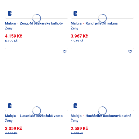
Maloja - PEC POD SNĚŽKOU
Maloja - PEC POD SNĚŽKOU
Maloja
·
ZengoM bežkařské kalhoty
Maloja
·
RundfjelletM mikina
Ženy
Ženy
4.159 Kč
3.967 Kč
5.199 Kč
4.959 Kč
Maloja - PEC POD SNĚŽKOU
Maloja - PEC POD SNĚŽKOU
Maloja
·
LucaniaM běžkařská vesta
Maloja
·
Hochfeiler outdoorová sukně
Ženy
Ženy
3.359 Kč
2.589 Kč
4.199 Kč
3.699 Kč