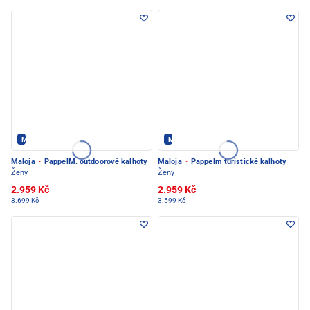
Maloja - PEC POD SNĚŽKOU
Maloja - PEC POD SNĚŽKOU
Maloja
·
PappelM. outdoorové kalhoty
Maloja
·
Pappelm turistické kalhoty
Ženy
Ženy
2.959 Kč
2.959 Kč
3.699 Kč
3.599 Kč