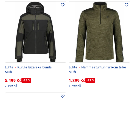
Luhta
·
Kurula lyžařská bunda
Luhta
·
Hammastunturi funkční triko
Muži
Muži
5.499 Kč
1.399 Kč
-23 %
-22 %
7.199 Kč
1.799 Kč