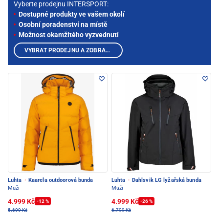
Vyberte prodejnu INTERSPORT:
Dostupné produkty ve vašem okolí
Osobní poradenství na místě
Možnost okamžitého vyzvednutí
VYBRAT PRODEJNU A ZOBRAZIT PRODUKTY
Luhta
·
Kaarela outdoorová bunda
Luhta
·
Dahlsvik LG lyžařská bunda
Muži
Muži
4.999 Kč
4.999 Kč
-12 %
-26 %
5.699 Kč
6.799 Kč