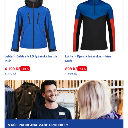
Luhta
·
Dahlsvik LG lyžařská bunda
Luhta
·
Djurvik lyžařská mikina
Muži
Muži
4.199 Kč
899 Kč
-38 %
-43 %
6.799 Kč
1.599 Kč
VAŠE PRODEJNA.VAŠE PRODUKTY.