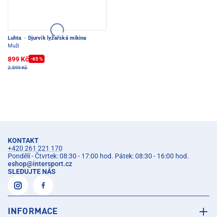
Luhta
·
Djurvik lyžařská mikina
Muži
899 Kč
-65 %
2.599 Kč
KONTAKT
+420 261 221 170
Pondělí - Čtvrtek: 08:30 - 17:00 hod. Pátek: 08:30 - 16:00 hod.
eshop
@
intersport.cz
SLEDUJTE NÁS
INFORMACE