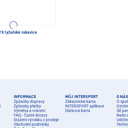
X lyžařské rukavice
INFORMACE
MŮJ INTERSPORT
O NÁS
Způsoby dopravy
Zákaznická karta
O spol
d.
Způsoby platby
INTERSPORT aplikace
Oznáme
Výměna a vrácení
Dárková karta
Síť pa
FAQ - Časté dotazy
Naše 
Stažení výrobku z prodeje
Udržit
Obchodní podmínky
Techn