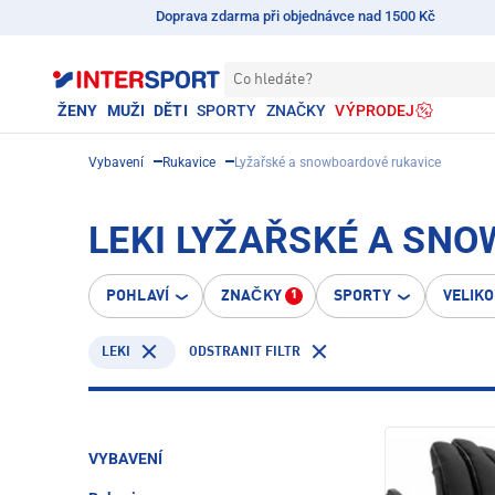
Doprava zdarma při objednávce nad 1500 Kč
Co hledáte?
ŽENY
MUŽI
DĚTI
SPORTY
ZNAČKY
VÝPRODEJ
Vybavení
Rukavice
Lyžařské a snowboardové rukavice
LEKI LYŽAŘSKÉ A SN
POHLAVÍ
ZNAČKY
SPORTY
VELIK
1
LEKI
ODSTRANIT FILTR
VYBAVENÍ