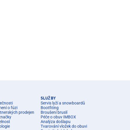
SLUŽBY
ečnosti
Servis lyží a snowboardů
ní o fúzi
Bootfiting
rtnerských prodejen
Broušení bruslí
značky
Péče o obuv IMBOX
elnost
Analýza došlapu
ologie
Tvarování vložek do obuvi