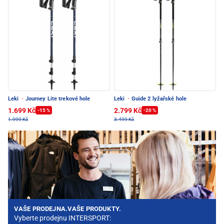
Leki
·
Journey Lite trekové hole
Leki
·
Guide 2 lyžařské hole
1.699 Kč
2.799 Kč
-15 %
-20 %
1.999 Kč
3.499 Kč
VAŠE PRODEJNA.VAŠE PRODUKTY.
Vyberte prodejnu INTERSPORT: