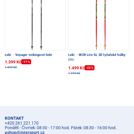
Leki
·
Voyager trekingové hole
Leki
·
WCR Lite SL 3D lyžařské hůlky
Děti
1.399 Kč
-17 %
1.499 Kč
1.699 Kč
-23 %
1.949 Kč
KONTAKT
+420 261 221 170
Pondělí - Čtvrtek: 08:30 - 17:00 hod. Pátek: 08:30 - 16:00 hod.
eshop
@
intersport.cz