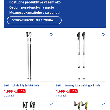
Dostupné produkty ve vašem okolí
Osobní poradenství na místě
Možnost okamžitého vyzvednutí
VYBRAT PRODEJNU A ZOBRAZIT PRODUKTY
Leki
·
Limit S lyžařské hole
Leki
·
Journey Lite trekingové hole
1.999 Kč
1.699 Kč
-13 %
-15 %
2.299 Kč
1.999 Kč