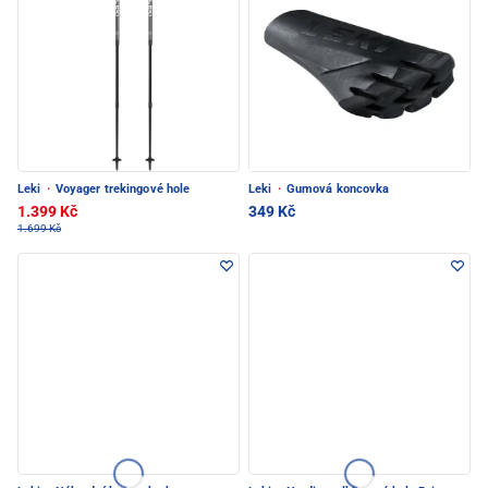
Leki
·
Voyager trekingové hole
Leki
·
Gumová koncovka
1.399 Kč
349 Kč
1.699 Kč