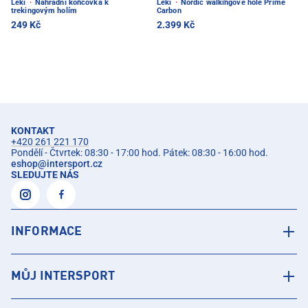
Leki
·
Náhradní koncovka k
Leki
·
Nordic walkingové hole Prime
trekingovým holím
Carbon
249 Kč
2.399 Kč
KONTAKT
+420 261 221 170
Pondělí - Čtvrtek: 08:30 - 17:00 hod. Pátek: 08:30 - 16:00 hod.
eshop
@
intersport.cz
SLEDUJTE NÁS
INFORMACE
MŮJ INTERSPORT