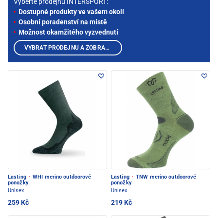
Vyberte prodejnu INTERSPORT:
Dostupné produkty ve vašem okolí
Osobní poradenství na místě
Možnost okamžitého vyzvednutí
VYBRAT PRODEJNU A ZOBRAZIT PRODUKTY
Lasting
·
WHI merino outdoorové
Lasting
·
TNW merino outdoorové
ponožky
ponožky
Unisex
Unisex
259 Kč
219 Kč