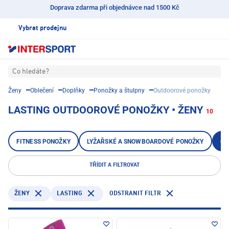
Doprava zdarma při objednávce nad 1500 Kč
Vybrat prodejnu
Co hledáte?
Ženy
Oblečení
Doplňky
Ponožky a štulpny
Outdoorové ponožky
LASTING OUTDOOROVÉ PONOŽKY • ŽENY
10
FITNESS PONOŽKY
LYŽAŘSKÉ A SNOWBOARDOVÉ PONOŽKY
OU
TŘÍDIT A FILTROVAT
LASTING
ODSTRANIT FILTR
ŽENY