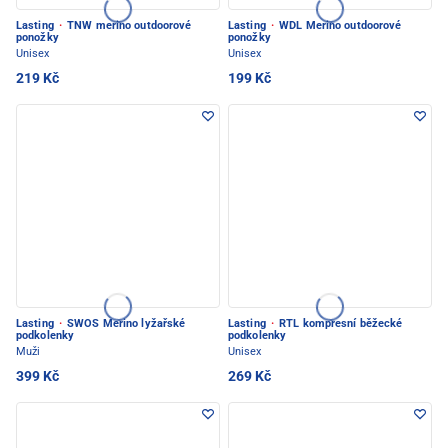
Lasting
·
TNW merino outdoorové
Lasting
·
WDL Merino outdoorové
ponožky
ponožky
Unisex
Unisex
219 Kč
199 Kč
Lasting
·
SWOS Merino lyžařské
Lasting
·
RTL kompresní běžecké
podkolenky
podkolenky
Muži
Unisex
399 Kč
269 Kč