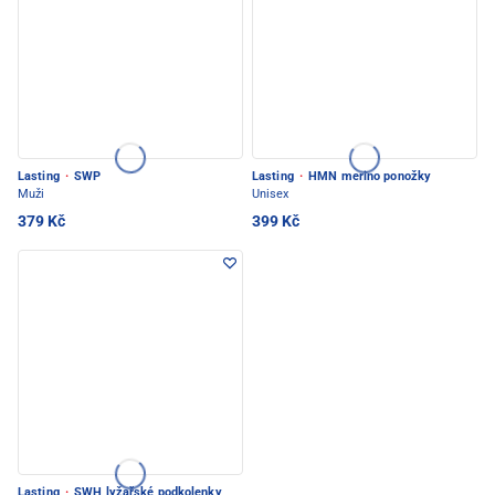
Lasting
·
SWP
Lasting
·
HMN merino ponožky
Muži
Unisex
379 Kč
399 Kč
Lasting
·
SWH lyžařské podkolenky