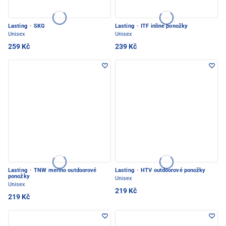
Lasting
·
SKG
Lasting
·
ITF inline ponožky
Unisex
Unisex
259 Kč
239 Kč
Lasting
·
TNW merino outdoorové
Lasting
·
HTV outdoorové ponožky
ponožky
Unisex
Unisex
219 Kč
219 Kč