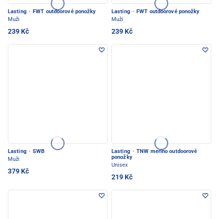
Lasting
·
FWT outdoorové ponožky
Lasting
·
FWT outdoorové ponožky
Muži
Muži
239 Kč
239 Kč
Lasting
·
SWB
Lasting
·
TNW merino outdoorové
ponožky
Muži
Unisex
379 Kč
219 Kč