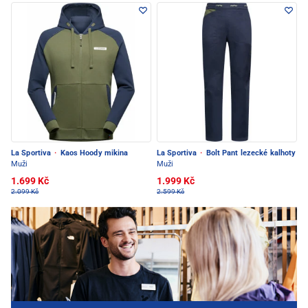
La Sportiva
·
Kaos Hoody mikina
La Sportiva
·
Bolt Pant lezecké kalhoty
Muži
Muži
1.699 Kč
1.999 Kč
2.099 Kč
2.599 Kč