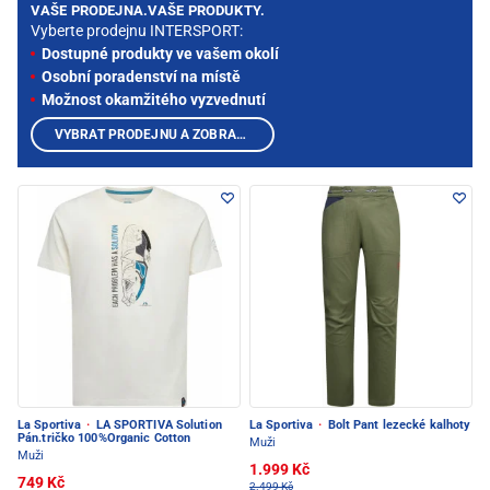
VAŠE PRODEJNA.VAŠE PRODUKTY.
Vyberte prodejnu INTERSPORT:
Dostupné produkty ve vašem okolí
Osobní poradenství na místě
Možnost okamžitého vyzvednutí
VYBRAT PRODEJNU A ZOBRAZIT PRODUKTY
La Sportiva
·
LA SPORTIVA Solution
La Sportiva
·
Bolt Pant lezecké kalhoty
Pán.tričko 100%Organic Cotton
Muži
Muži
1.999 Kč
749 Kč
2.499 Kč