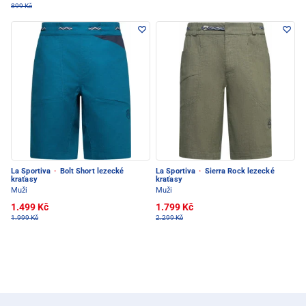
899 Kč
La Sportiva
·
Bolt Short lezecké
La Sportiva
·
Sierra Rock lezecké
kraťasy
kraťasy
Muži
Muži
1.499 Kč
1.799 Kč
1.999 Kč
2.299 Kč