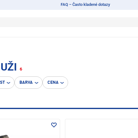
FAQ – Často kladené dotazy
MUŽI
6
OST
BARVA
CENA