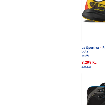
La Sportiva
·
Pr
boty
Muži
3.299 Kč
3.799 Kč