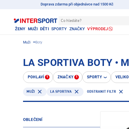
Doprava zdarma při objednávce nad 1500 Kč
Co hledáte?
ŽENY
MUŽI
DĚTI
SPORTY
ZNAČKY
VÝPRODEJ
Muži
Boty
LA SPORTIVA BOTY • 
POHLAVÍ
ZNAČKY
SPORTY
VELIK
1
1
LA SPORTIVA
ODSTRANIT FILTR
MUŽI
OBLEČENÍ