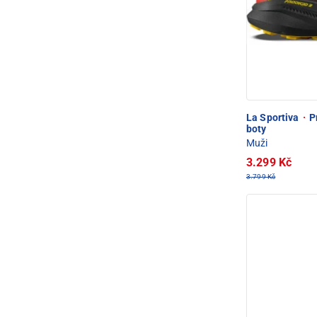
La Sportiva
·
Pr
boty
Muži
3.299 Kč
3.799 Kč