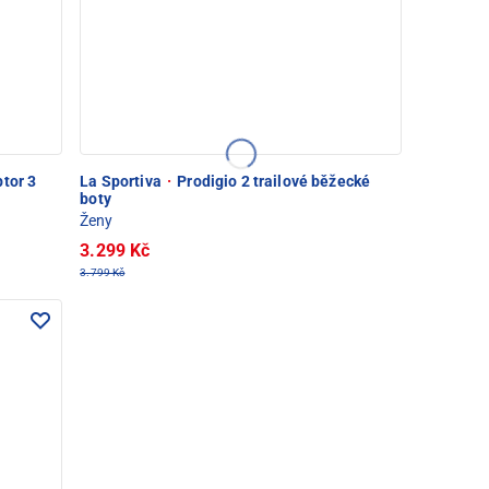
tor 3
La Sportiva
·
Prodigio 2 trailové běžecké
boty
Ženy
3.299 Kč
3.799 Kč