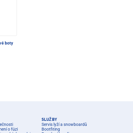
vé boty
SLUŽBY
ečnosti
Servis lyží a snowboardů
ní o fúzi
Bootfiting