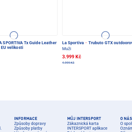
A SPORTIVA Tx Guide Leather
La Sportiva
·
Trubuto GTX outdooro
 EU velikosti
Muži
3.999 Kč
4.999 Kč
INFORMACE
MŮJ INTERSPORT
O NÁS
Způsoby dopravy
Zákaznická karta
O spol
d.
Způsoby platby
INTERSPORT aplikace
Oznáme