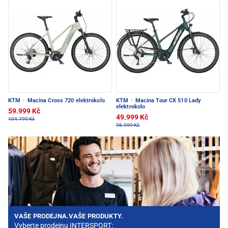
KTM
·
Macina Cross 720 elektrokolo
KTM
·
Macina Tour CX 510 Lady
elektrokolo
59.999 Kč
49.999 Kč
104.799 Kč
96.999 Kč
VAŠE PRODEJNA.VAŠE PRODUKTY.
Vyberte prodejnu INTERSPORT: