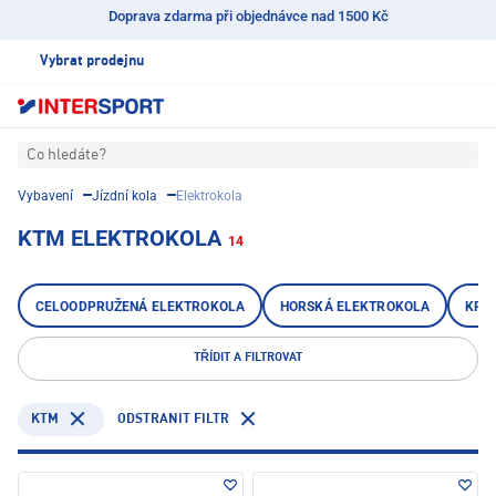
Doprava zdarma při objednávce nad 1500 Kč
Vybrat prodejnu
Co hledáte?
Vybavení
Jízdní kola
Elektrokola
KTM ELEKTROKOLA
14
CELOODPRUŽENÁ ELEKTROKOLA
HORSKÁ ELEKTROKOLA
KRO
TŘÍDIT A FILTROVAT
KTM
ODSTRANIT FILTR