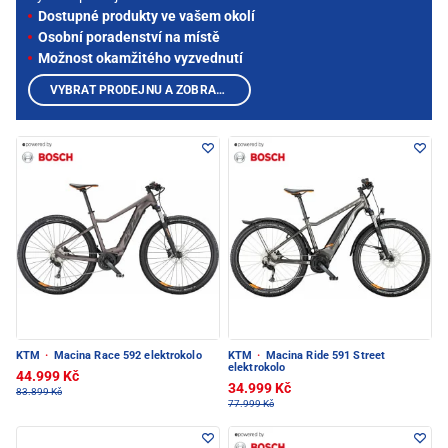
Dostupné produkty ve vašem okolí
Osobní poradenství na místě
Možnost okamžitého vyzvednutí
VYBRAT PRODEJNU A ZOBRAZIT PRODUKTY
KTM
·
Macina Race 592 elektrokolo
KTM
·
Macina Ride 591 Street
elektrokolo
44.999 Kč
34.999 Kč
83.899 Kč
77.999 Kč