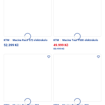
KTM
·
Macina Race 572 elektrokolo
KTM
·
Macina Tour P500 elektrokolo
52.399 Kč
49.999 Kč
83.499 Kč