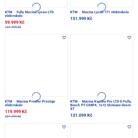
KTM
·
Fully Macina Lycan LTD
KTM
·
Macina Lycan 771 elektrokolo
elektrokolo
151.999 Kč
59.999 Kč
124.499 Kč
KTM
·
Macina Prowler Prestige
KTM
·
Macina Kapoho Pro LTD E-Fully,
elektrokolo
Bosch PT-CX8P4, 1x12 Shimano Deore
XT
119.999 Kč
131.099 Kč
231.999 Kč