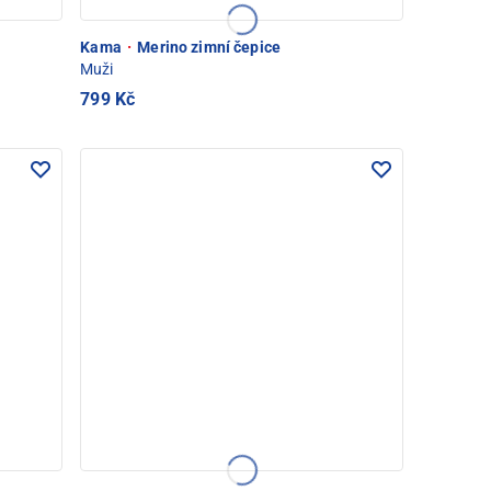
Kama
·
Merino zimní čepice
Muži
799 Kč