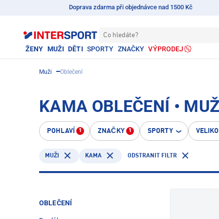
Doprava zdarma při objednávce nad 1500 Kč
Co hledáte?
ŽENY
MUŽI
DĚTI
SPORTY
ZNAČKY
VÝPRODEJ
Muži
Oblečení
KAMA OBLEČENÍ • MUŽ
POHLAVÍ
ZNAČKY
SPORTY
VELIK
1
1
KAMA
ODSTRANIT FILTR
MUŽI
OBLEČENÍ