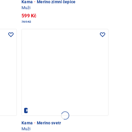
Kama
·
Merino zimní čepice
Muži
599 Kč
769 Kč
KAMA - PEC POD SNĚŽKOU
Kama
·
Merino svetr
Muži