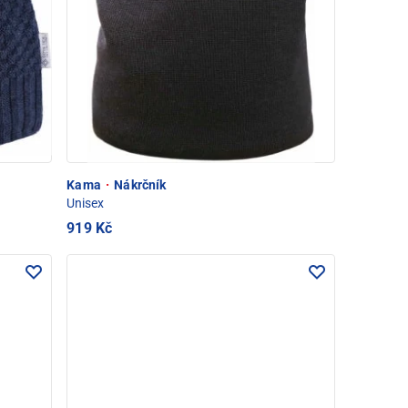
Kama
·
Nákrčník
Unisex
919 Kč