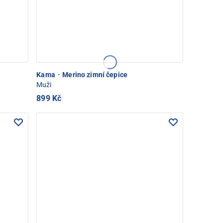
Kama
·
Merino zimní čepice
Muži
899 Kč