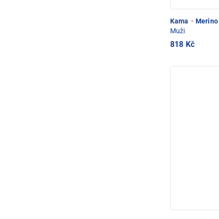
Kama
·
Merino 
Muži
818 Kč