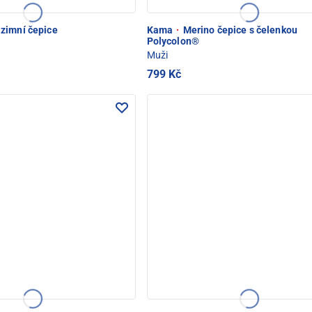
zimní čepice
Kama
·
Merino čepice s čelenkou
Polycolon®
Muži
799 Kč