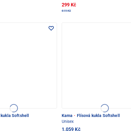
299 Kč
619 Kč
 kukla Softshell
Kama
·
Flísová kukla Softshell
Unisex
1.059 Kč