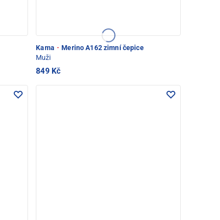
Kama
·
Merino A162 zimní čepice
Muži
849 Kč