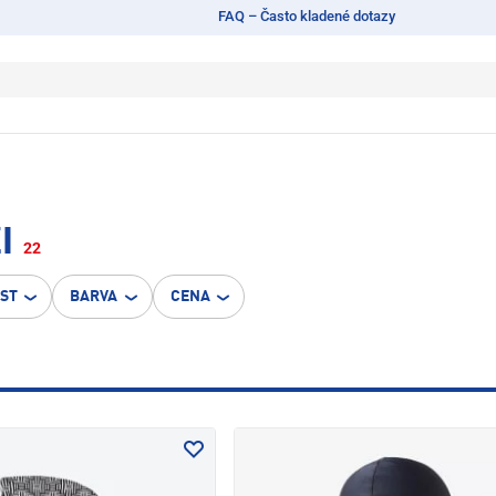
FAQ – Často kladené dotazy
I
22
OST
BARVA
CENA