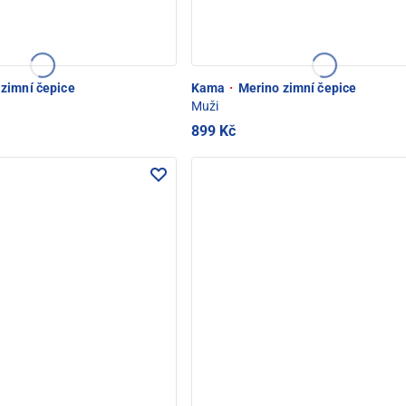
zimní čepice
Kama
·
Merino zimní čepice
Muži
899 Kč