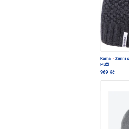
Kama
·
Zimní č
Muži
969 Kč