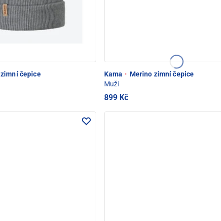
zimní čepice
Kama
·
Merino zimní čepice
Muži
899 Kč