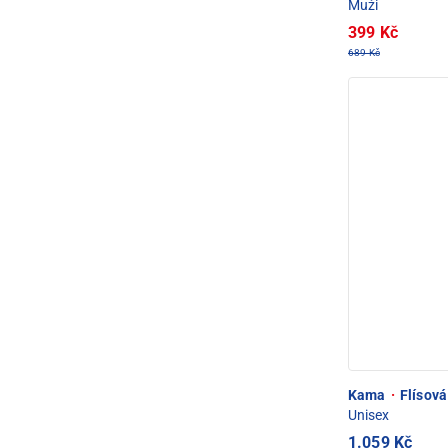
Muži
399 Kč
689 Kč
Kama
·
Flísová
Unisex
1.059 Kč